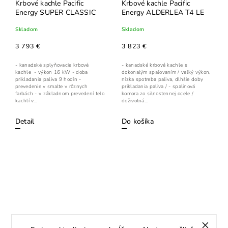
Krbové kachle Pacific
Krbové kachle Pacific
Energy SUPER CLASSIC
Energy ALDERLEA T4 LE
Skladom
Skladom
3 793 €
3 823 €
- kanadské splyňovacie krbové
- kanadské krbové kachle s
kachle - výkon 16 kW - doba
dokonalým spaľovaním / veľký výkon,
prikladania paliva 9 hodín -
nízka spotreba paliva, dlhšie doby
prevedenie v smalte v rôznych
prikladania paliva / - spalinová
farbách - v základnom prevedení telo
komora zo silnostennej ocele /
kachlí v...
doživotná...
Detail
Do košíka