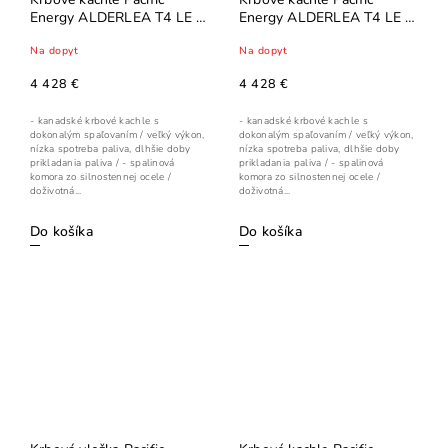
Energy ALDERLEA T4 LE -
Energy ALDERLEA T4 LE -
Gloosy Ivory
Majolica Brown
Na dopyt
Na dopyt
4 428 €
4 428 €
- kanadské krbové kachle s
- kanadské krbové kachle s
dokonalým spaľovaním / veľký výkon,
dokonalým spaľovaním / veľký výkon,
nízka spotreba paliva, dlhšie doby
nízka spotreba paliva, dlhšie doby
prikladania paliva / - spalinová
prikladania paliva / - spalinová
komora zo silnostennej ocele /
komora zo silnostennej ocele /
doživotná...
doživotná...
Do košíka
Do košíka