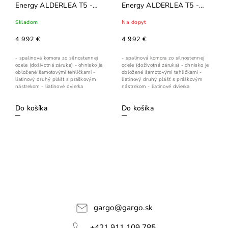
Energy ALDERLEA T5 -
Energy ALDERLEA T5 -
Antique White
Majolika Brown
Skladom
Na dopyt
4 992 €
4 992 €
- spalinová komora zo silnostennej
- spalinová komora zo silnostennej
ocele (doživotná záruka) - ohnisko je
ocele (doživotná záruka) - ohnisko je
obložené šamotovými tehličkami -
obložené šamotovými tehličkami -
liatinový druhý plášť s práškovým
liatinový druhý plášť s práškovým
nástrekom - liatinové dvierka
nástrekom - liatinové dvierka
Do košíka
Do košíka
gargo
@
gargo.sk
+421 911 109 785