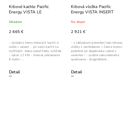
Krbové kachle Pacific
Krbová vložka Pacific
Energy VISTA LE
Energy VISTA INSERT
Skladom
Na dopyt
2 665 €
2 921 €
- výslednú formu krbových kachlí si
- v základnom prevedení telo krbovej
volíte z variant - pri verzii kachlí na
vložky s ventilátorom + čierne dvere /
nožičkách treba vybrať farbu nožičiek
potrebné pri objednávke vybrať z
- výkon 11 kW - interval prikladania
variantov / - systém sekundárneho
6 hodín -...
spaľovania - dvojplášťové...
Detail
Detail