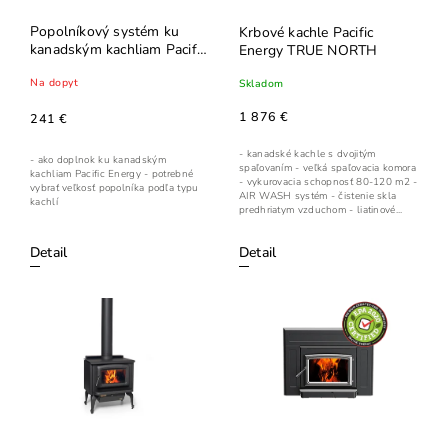
Popolníkový systém ku
Krbové kachle Pacific
kanadským kachliam Pacific
Energy TRUE NORTH
Energy
Na dopyt
Skladom
1 876 €
241 €
- kanadské kachle s dvojitým
- ako doplnok ku kanadským
spaľovaním - veľká spaľovacia komora
kachliam Pacific Energy - potrebné
- vykurovacia schopnosť 80-120 m2 -
vybrať veľkosť popolníka podľa typu
AIR WASH systém - čistenie skla
kachlí
predhriatym vzduchom - liatinové...
Detail
Detail