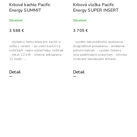
Krbové kachle Pacific
Krbová vložka Pacific
Energy SUMMIT
Energy SUPER INSERT
Skladom
Skladom
3 588 €
3 705 €
- výslednú formu krbových kachlí si
- systém sekundárneho spaľovania -
volíte z variant - pri verzii kachlí na
dvojplášťové prevedenie - ovládanie
nožičkách treba vybrať farbu nožičiek
jedným tiahlom - systém čistenia
- výkon 22 kW - interval prikladania
skla predhriatym vzduchom - ohnisko
12 hodín -...
chránené šamotovými tehlami...
Detail
Detail