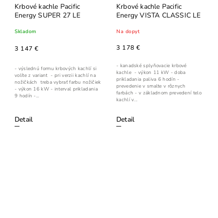
Krbové kachle Pacific
Krbové kachle Pacific
Energy SUPER 27 LE
Energy VISTA CLASSIC LE
Skladom
Na dopyt
3 178 €
3 147 €
- kanadské splyňovacie krbové
- výslednú formu krbových kachlí si
kachle - výkon 11 kW - doba
volíte z variant - pri verzii kachlí na
prikladania paliva 6 hodín -
nožičkách treba vybrať farbu nožičiek
prevedenie v smalte v rôznych
- výkon 16 kW - interval prikladania
farbách - v základnom prevedení telo
9 hodín -...
kachlí v...
Detail
Detail