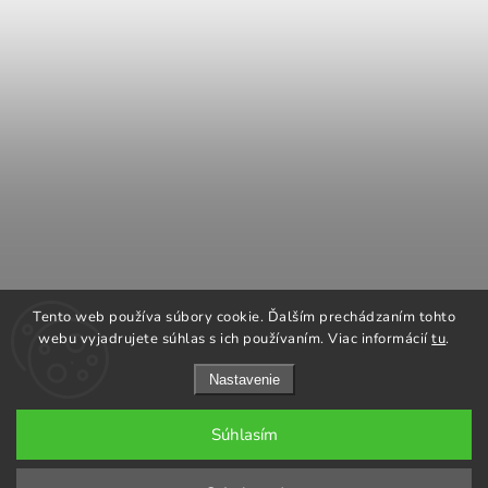
COOK KING
REGENCY Kanadské kachle
Tento web používa súbory cookie. Ďalším prechádzaním tohto
ROMOTOP Kachle a vložky
NAPOLEON grily
webu vyjadrujete súhlas s ich používaním. Viac informácií
tu
.
Nastavenie
Súhlasím
Copyright 2026
GARGO plus
. Všetky práva vyhradené.