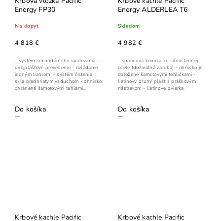
Krbová vložka Pacific
Krbové kachle Pacific
Energy FP30
Energy ALDERLEA T6
Na dopyt
Skladom
4 818 €
4 982 €
- systém sekundárneho spaľovania -
- spalinová komora zo silnostennej
dvojplášťové prevedenie - ovládanie
ocele (doživotná záruka) - ohnisko je
jedným tiahlom - systém čistenia
obložené šamotovými tehličkami -
skla predhriatym vzduchom - ohnisko
liatinový druhý plášť s práškovým
chránené šamotovými tehlami...
nástrekom - liatinové dvierka
Do košíka
Do košíka
Krbové kachle Pacific
Krbové kachle Pacific