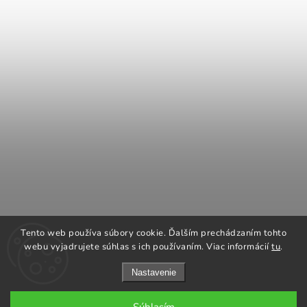
COOK KING
REGENCY Kanadské kachle
Tento web používa súbory cookie. Ďalším prechádzaním tohto
ROMOTOP Kachle a vložky
NAPOLEON grily
webu vyjadrujete súhlas s ich používaním. Viac informácií
tu
.
Nastavenie