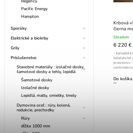
Regency
Pacific Energy
Hampton
Krbová v
čierna me
Sporáky
Skladom
Elektrické a biokrby
6 220 €
Grily
- kanadská 
Príslušenstvo
katalytické
priestorov 
Stavebné materiály : izolačné dosky,
centimetrov
šamotové dosky a tehly, lepidlá
Do košíka
Šamotové dosky
Izolačné dosky
Lepidlá, malty, omietky, tmely
Dymovina oceľ : rúry, kolená,
redukcie, prechodky
Rúry
dĺžka 1000 mm