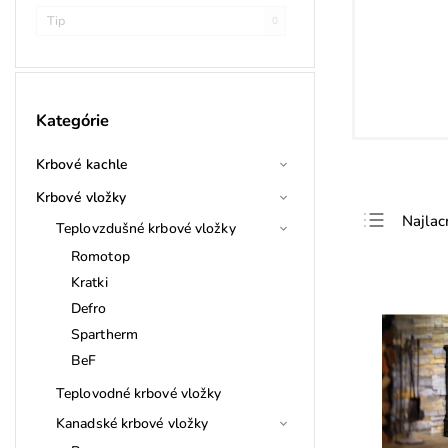
Tip
0
Kategórie
Krbové kachle
Krbové vložky
Najlac
Teplovzdušné krbové vložky
Najdra
Romotop
Kratki
Najpre
Defro
Abece
Spartherm
BeF
Teplovodné krbové vložky
Kanadské krbové vložky