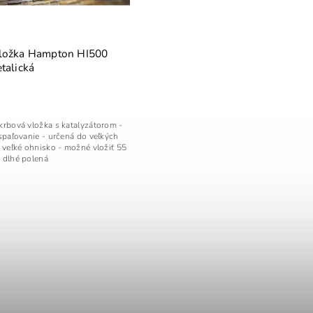
ložka Hampton HI500
talická
krbová vložka s katalyzátorom -
 spaľovanie - určená do veľkých
- veľké ohnisko - možné vložiť 55
 dlhé polená