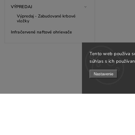
VÝPREDAJ
Výpredaj - Zabudované krbové
vložky
Infračervené naftové ohrievače
Tento web používa s
súhlas s ich používan
Nastavenie
INFORMÁCIE PRE VÁS
KONTAKT
Obchodné podmienky
Žilinská 75A, 9
Podmienky ochrany osobných údajov
gargo
@
gargo.sk
Odstúpenie od zmluvy
+421 911 109 7
Formulár na odstúpenie od zmluvy
O nás
Realizácie