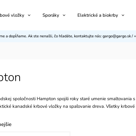
bové vložky
Sporáky
Elektrické a biokrby
eme a dopĺňame. Ak ste nenašli, čo hľadáte, kontaktujte nás: gargo@gargo.sk 
ton
adskej spoločnosti Hampton spojili roky staré umenie smaltovania 
tické kanadské krbové vložky na s
paľovanie dreva. Všetky krbové
ejšie