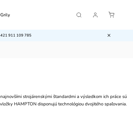
Grily
Príslušenstvo
Klimatizácie
VÝPRED
/ +421 911 109 785
s najnovšími strojárenskými štandardmi a výsledkom ich práce sú
 vložky
HAMPTON disponujú technológiou dvojitého spaľovania.