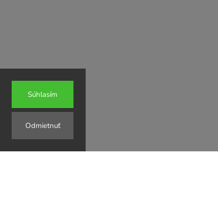
gargo
@
gargo.sk
+421 911 109 785
Súhlasím
Odmietnuť