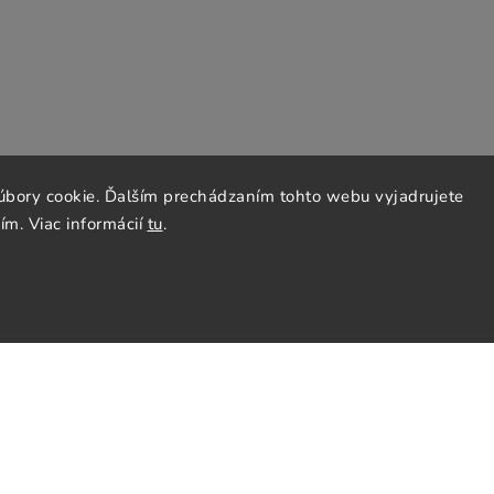
úbory cookie. Ďalším prechádzaním tohto webu vyjadrujete
ím. Viac informácií
tu
.
21 01 Piešťany
85