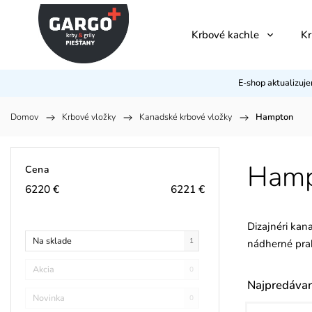
Krbové kachle
Kr
E-shop aktualizuj
Domov
/
Krbové vložky
/
Kanadské krbové vložky
/
Hampton
Hamp
Cena
6220
€
6221
€
Dizajnéri kan
Na sklade
1
nádherné prak
Akcia
0
Najpredávan
Novinka
0