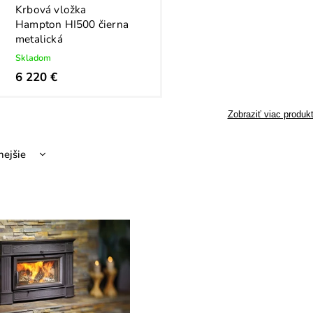
Krbová vložka
Hampton HI500 čierna
metalická
Skladom
6 220 €
Zobraziť viac produk
nejšie
hšie
dávanejšie
dne