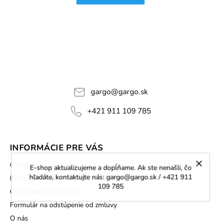
gargo
@
gargo.sk
+421 911 109 785
INFORMÁCIE PRE VÁS
Obchodné podmienky
E-shop aktualizujeme a dopĺňame. Ak ste nenašli, čo
hľadáte, kontaktujte nás: gargo@gargo.sk / +421 911
Podmienky ochrany osobných údajov
109 785
Odstúpenie od zmluvy
Formulár na odstúpenie od zmluvy
O nás