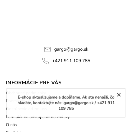
gargo
@
gargo.sk
+421 911 109 785
INFORMÁCIE PRE VÁS
Obchodné podmienky
E-shop aktualizujeme a dopĺňame. Ak ste nenašli, čo
Podmienky ochrany osobných údajov
hľadáte, kontaktujte nás: gargo@gargo.sk / +421 911
109 785
Odstúpenie od zmluvy
Formulár na odstúpenie od zmluvy
O nás