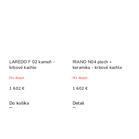
LAREDO F 02 kameň -
RIANO N04 plech +
krbové kachle
keramika - krbové kachle
Na dopyt
Na dopyt
1 602 €
1 602 €
Do košíka
Detail