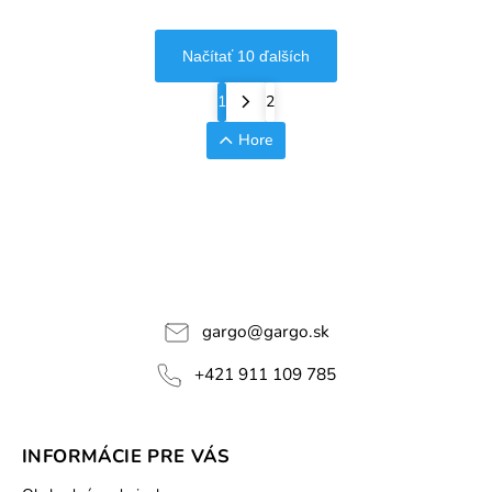
Načítať 10 ďalších
1
2
Hore
gargo
@
gargo.sk
+421 911 109 785
INFORMÁCIE PRE VÁS