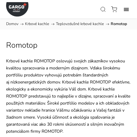
Domov
/
Krbové kachle
/
Teplovzdušné krbové kachle
/
Romotop
Romotop
Krbové kachle ROMOTOP oslovujú svojich zákazníkov vysokou
kvalitou spracovania a moderným dizajnom. Vďaka širokému
portfóliu produktov vyhovujú potrebám štandardných
aj nízkoenergetických domov
. Krbové kachle ROMOTOP efektívne,
ekologicky a ekonomicky vykúria Váš dom. Krbové kachle
ROMOTOP predstavujú to najlepšie v dizajne, spracovaní a kvalite
použitých materiálov. Široké portfólio modelov a ich obkladových
variantov nekladie hranice Vášmu očakávaniu a Vašej fantázii v
žiadnom smere. Vysoká účinnosť a ekológia spaľovania je
garantovaná viac ako 30 rokmi skúseností a silným inovačným
potenciálom firmy ROMOTOP.