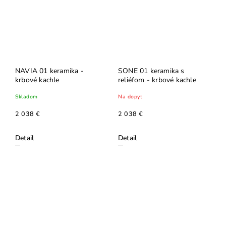
NAVIA 01 keramika -
SONE 01 keramika s
krbové kachle
reliéfom - krbové kachle
Skladom
Na dopyt
2 038 €
2 038 €
Detail
Detail