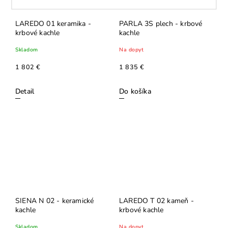
LAREDO 01 keramika -
PARLA 3S plech - krbové
krbové kachle
kachle
Skladom
Na dopyt
1 802 €
1 835 €
Detail
Do košíka
SIENA N 02 - keramické
LAREDO T 02 kameň -
kachle
krbové kachle
Skladom
Na dopyt