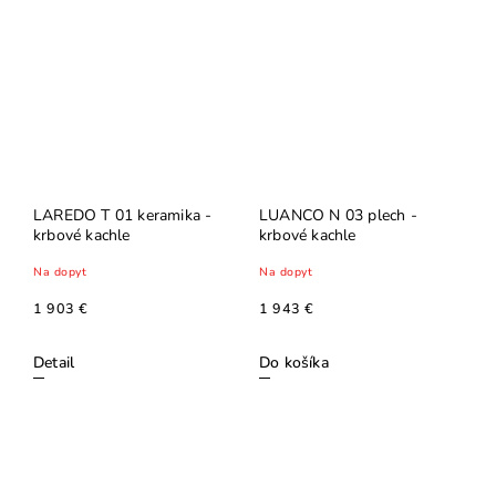
LAREDO T 01 keramika -
LUANCO N 03 plech -
krbové kachle
krbové kachle
Na dopyt
Na dopyt
1 903 €
1 943 €
Detail
Do košíka