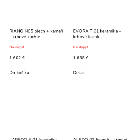
RIANO N05 plech + kameň
EVORA T 01 keramika -
- krbové kachle
krbové kachle
Na dopyt
Na dopyt
1 602 €
1 638 €
Do košíka
Detail
LAREDO F 01 keramika -
ALEDO 02 kameň - krbové