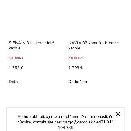
SIENA N 01 - keramické
NAVIA 02 kameň - krbové
kachle
kachle
Na dopyt
Na dopyt
1 753 €
1 798 €
Detail
Do košíka
E-shop aktualizujeme a dopĺňame. Ak ste nenašli, čo
hľadáte, kontaktujte nás: gargo@gargo.sk / +421 911
109 785