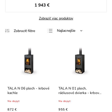
1 943 €
Zobraziť viac produktov
Najlacnejšie
Najdrahšie
Najpredávanejšie
Abecedne
TALA N 06 plech - krbové
TALA N 01 plech,
kachle
rádiusové dvierka - krbové
kachle
Na dopyt
Na dopyt
872 €
955 €