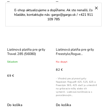
E-shop aktualizujeme a dopĺňame. Ak ste nenašli, čo
hľadáte, kontaktujte nás: gargo@gargo.sk / +421 911
109 785
Liatinová platňa pre grily
Liatinová platňa pre grily
Travel 285 (56080)
Freestyle,Rogue
425,525,625 (56426)
Skladom
Na dopyt
82 €
69 €
- Vhodná pre plynové grily
Napoleon Rogue® 425, 525, 625 a
Freestyle 365, 425 stačí ju umiestniť
na grilovacie rošty alebo ich
vymeniť.- Liatinová konštrukcia s
porcelánovým...
Do košíka
Do košíka