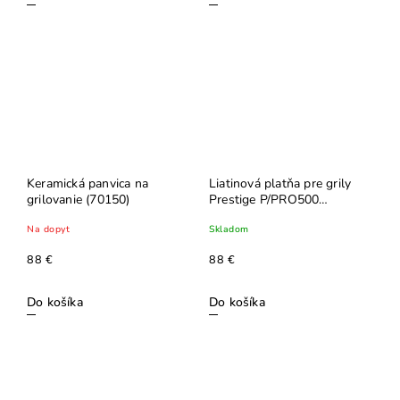
Keramická panvica na
Liatinová platňa pre grily
grilovanie (70150)
Prestige P/PRO500
(56041)
Na dopyt
Skladom
88 €
88 €
Do košíka
Do košíka