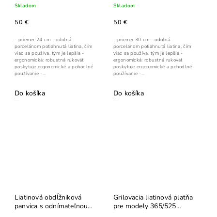
Skladom
Skladom
50 €
50 €
- priemer 24 cm - odolná:
- priemer 30 cm - odolná:
porcelánom potiahnutá liatina, čím
porcelánom potiahnutá liatina, čím
viac sa používa, tým je lepšia -
viac sa používa, tým je lepšia -
ergonomická: robustná rukoväť
ergonomická: robustná rukoväť
poskytuje ergonomické a pohodlné
poskytuje ergonomické a pohodlné
používanie -...
používanie -...
Do košíka
Do košíka
Liatinová obdĺžniková
Grilovacia liatinová platňa
panvica s odnímateľnou
pre modely 365/525
rukoväťou (56008)
(56365)