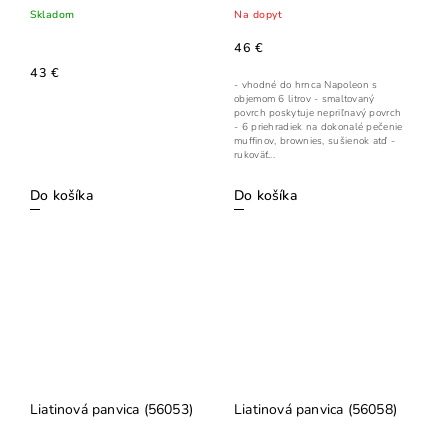
Skladom
Na dopyt
46 €
43 €
- vhodné do hrnca Napoleon s
objemom 6 litrov - smaltovaný
povrch poskytuje nepriľnavý povrch
- 6 priehradiek na dokonalé pečenie
muffinov, brownies, sušienok atď -
rukoväť...
Do košíka
Do košíka
Liatinová panvica (56053)
Liatinová panvica (56058)