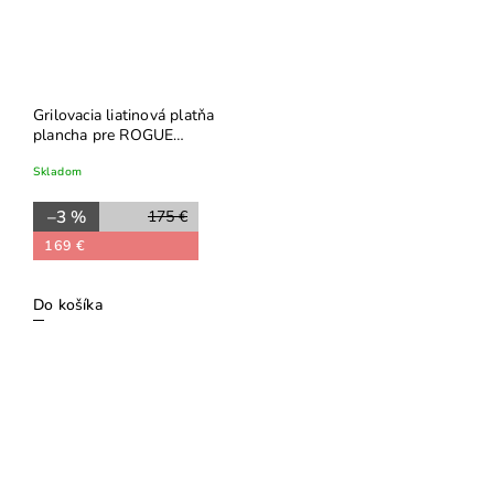
Grilovacia liatinová platňa
plancha pre ROGUE
425/525 (56036)
Skladom
–3 %
175 €
169 €
Do košíka