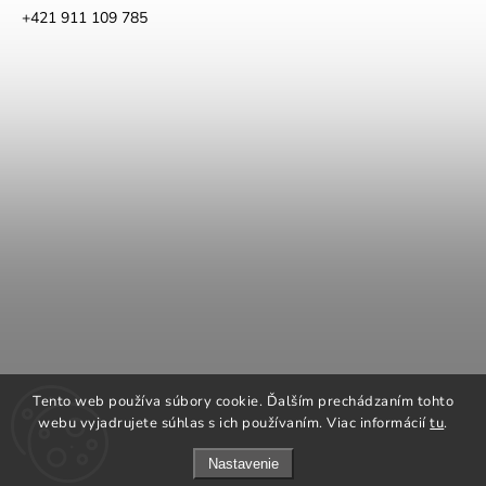
+421 911 109 785
COOK KING
REGENCY Kanadské kachle
Tento web používa súbory cookie. Ďalším prechádzaním tohto
ROMOTOP Kachle a vložky
NAPOLEON grily
webu vyjadrujete súhlas s ich používaním. Viac informácií
tu
.
Nastavenie