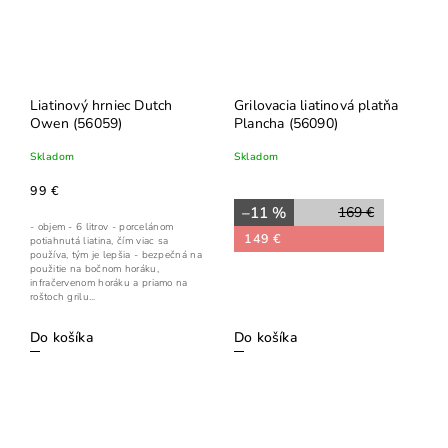
Liatinový hrniec Dutch
Grilovacia liatinová platňa
Owen (56059)
Plancha (56090)
Skladom
Skladom
99 €
–11 %
169 €
- objem - 6 litrov - porcelánom
149 €
potiahnutá liatina, čím viac sa
používa, tým je lepšia - bezpečná na
použitie na bočnom horáku,
infračervenom horáku a priamo na
roštoch grilu...
Do košíka
Do košíka