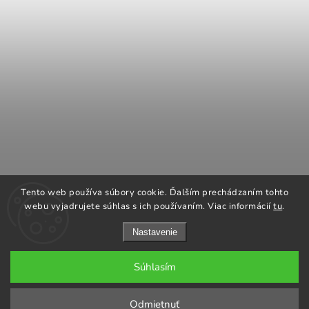
COOK KING
REGENCY Kanadské kachle
Tento web používa súbory cookie. Ďalším prechádzaním tohto
ROMOTOP Kachle a vložky
NAPOLEON grily
webu vyjadrujete súhlas s ich používaním. Viac informácií
tu
.
Nastavenie
Súhlasím
Copyright 2026
GARGO plus
. Všetky práva vyhradené.
Odmietnuť