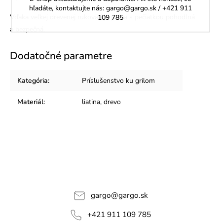
hľadáte, kontaktujte nás: gargo@gargo.sk / +421 911
Vďaka veľkej drevenej rukoväti je práca s pečiatkou pohodlná
109 785
a bezpečná.
Dodatočné parametre
Kategória
:
Príslušenstvo ku grilom
Materiál
:
liatina, drevo
gargo
@
gargo.sk
+421 911 109 785