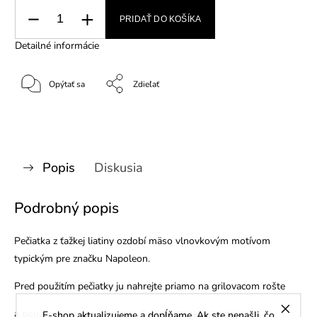
PRIDAŤ DO KOŠÍKA
Detailné informácie
Opýtať sa
Zdieľať
Popis
Diskusia
Podrobný popis
Pečiatka z ťažkej liatiny ozdobí mäso vlnovkovým motívom
typickým pre značku Napoleon.
Pred použitím pečiatky ju nahrejte priamo na grilovacom rošte
a použite ju na hamburgery, slaninu, steaky alebo syr.
E-shop aktualizujeme a dopĺňame. Ak ste nenašli, čo