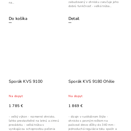
zabudovaný v ohnisku zaručuje jeho
na...
dobrú funkčnosť - veľká trúba...
Detail
Do košíka
Sporák KVS 9100
Sporák KVS 9180 Ofélie
Na dopyt
Na dopyt
1 785 €
1 869 €
- veľký výkon - rozmerné ohnisko,
- dizajn v rustikálnom štýle -
ľahko prestaviteľné na letnú a zimnú
ohnisko s pevným roštom na
prevádzku - veľká trúba s
palivové drevo dĺžky do 340 mm -
vynikajúcou schopnosťou pečenia
jednoduchá regulácia toku spalín a