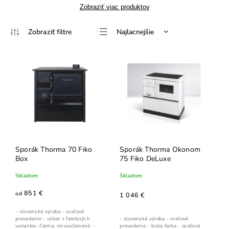
Zobraziť viac produktov
Najlacnejšie
Najdrahšie
Najpredávanejšie
Abecedne
Sporák Thorma 70 Fiko
Sporák Thorma Okonom
Box
75 Fiko DeLuxe
Skladom
Skladom
851 €
od
1 046 €
- slovenská výroba - oceľové
prevedenie - výber z farebných
- slovenská výroba - oceľové
variantov: čierna, vínovočervená -
prevedenie - biela farba - oceľová