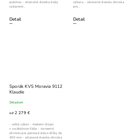
pokrmov - sklenené dvierka trúby
výkonu - sklenené dvierka ohniska
vybavené...
pre...
Detail
Detail
Sporák KVS Moravia 9112
Klaudie
Skladom
2 279 €
od
- veľký výkon - moderní dizajn
v rustikálnom štýle - rozmerné
ohnisko pre palivové drevo dĺžky do
450 mm - sklenené dvierka ohniska