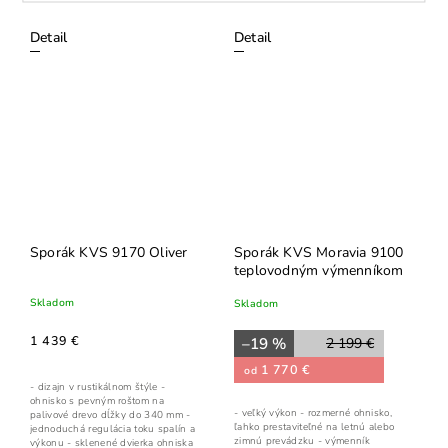
Detail
Detail
Sporák KVS 9170 Oliver
Sporák KVS Moravia 9100
teplovodným výmenníkom
Skladom
Skladom
1 439 €
–19 %
2 199 €
1 770 €
od
- dizajn v rustikálnom štýle -
ohnisko s pevným roštom na
- veľký výkon - rozmerné ohnisko,
palivové drevo dĺžky do 340 mm -
ľahko prestaviteľné na letnú alebo
jednoduchá regulácia toku spalín a
zimnú prevádzku - výmenník
výkonu - sklenené dvierka ohniska