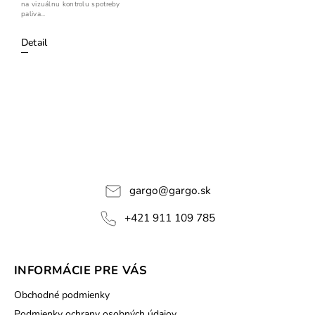
na vizuálnu kontrolu spotreby
paliva...
Detail
gargo
@
gargo.sk
+421 911 109 785
INFORMÁCIE PRE VÁS
Obchodné podmienky
Podmienky ochrany osobných údajov