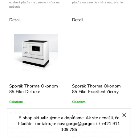
oceľová platňa na varenie - rúra na
platňa na varenie - rúra na pečenie
pečenie
Detail
Detail
Sporák Thorma Okonom
Sporák Thorma Okonom
85 Fiko DeLuxe
85 Fiko Excellent čierny
Skladom
Skladom
1 162 €
1 257 €
od
E-shop aktualizujeme a dopĺňame. Ak ste nenašli, čo
hľadáte, kontaktujte nás: gargo@gargo.sk / +421 911
- slovenská výroba - oceľové
- slovenská výroba - oceľové
prevedenie - biela, béžová, hnedá
prevedenie - čierna farba - sklenené
109 785
farba - oceľová platňa na varenie -
dvierka na prikladanie - oceľová
rúra na pečenie
platňa na varenie - rúra na pečenie