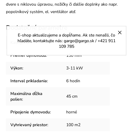
dvere s niklovou úpravou, nožičky či ďalšie doplnky ako napr.
popolníkový systém, el. ventilátor atď.
Dodatočné parametre
E-shop aktualizujeme a dopĺňame. Ak ste nenašli, čo
hľadáte, kontaktujte nás: gargo@gargo.sk / +421 911
Kategória
:
Pacific Energy
109 785
Priemer dymovodu
:
150 mm
Výkon
:
3-11 kW
Interval prikladania
:
6 hodín
Maximálna dĺžka
45 cm
polien
:
Pripojenie dymovodu
:
horné
Vyhrievaný priestor
:
100 m2