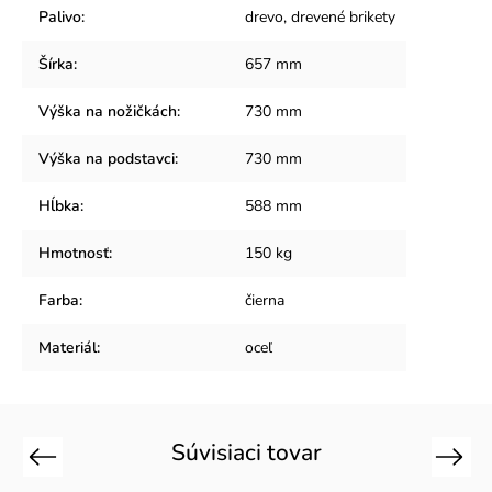
Palivo
:
drevo, drevené brikety
Šírka
:
657 mm
Výška na nožičkách
:
730 mm
Výška na podstavci
:
730 mm
Hĺbka
:
588 mm
Hmotnosť
:
150 kg
Farba
:
čierna
Materiál
:
oceľ
Súvisiaci tovar
Previous
Next