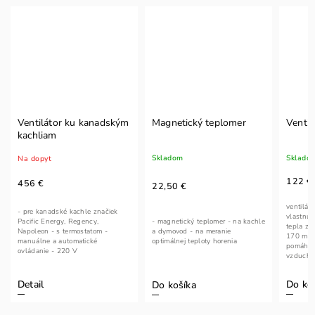
Ventilátor ku kanadským
Magnetický teplomer
Venti
kachliam
Skladom
Sklado
Na dopyt
122 €
456 €
22,50 €
ventilát
- pre kanadské kachle značiek
vlastnú 
- magnetický teplomer - na kachle
Pacific Energy, Regency,
tepla z k
a dymovod - na meranie
Napoleon - s termostatom -
170 m³ 
optimálnej teploty horenia
manuálne a automatické
pomáha c
ovládanie - 220 V
vzduchu 
Do ko
Detail
Do košíka