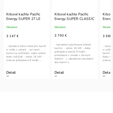
Krbové kachle Pacific
Krbové kachle Pacific
Krbové
Energy SUPER 27 LE
Energy SUPER CLASSIC
Energ
Skladom
Skladom
Sklado
3 793 €
3 147 €
3 588
- kanadské splyňovacie krbové
- výslednú formu krbových kachlí
- výsled
kachle - výkon 16 kW - doba
si volíte z variant - pri verzii
si volíte
prikladania paliva 9 hodín -
kachlí na nožičkách treba vybrať
kachlí n
prevedenie v smalte v rôznych
farbu nožičiek - výkon 16 kW -
farbu no
farbách - v základnom prevedení
interval prikladania 9 hodín -...
interval 
telo kachlí v...
Detail
Detail
Detail