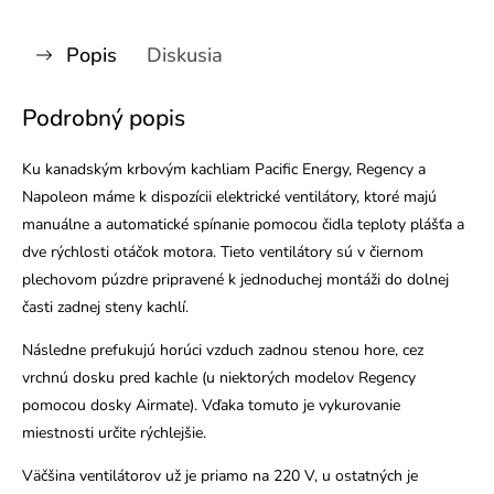
Popis
Diskusia
Podrobný popis
Ku kanadským krbovým kachliam Pacific Energy, Regency a
Napoleon máme k dispozícii elektrické ventilátory, ktoré majú
manuálne a automatické spínanie pomocou čidla teploty plášťa a
dve rýchlosti otáčok motora. Tieto ventilátory sú v čiernom
plechovom púzdre pripravené k jednoduchej montáži do dolnej
časti zadnej steny kachlí.
Následne prefukujú horúci vzduch zadnou stenou hore, cez
vrchnú dosku pred kachle
(u niektorých modelov Regency
pomocou dosky Airmate).
Vďaka tomuto je vykurovanie
miestnosti určite rýchlejšie.
Väčšina ventilátorov už je priamo na 220 V, u ostatných je