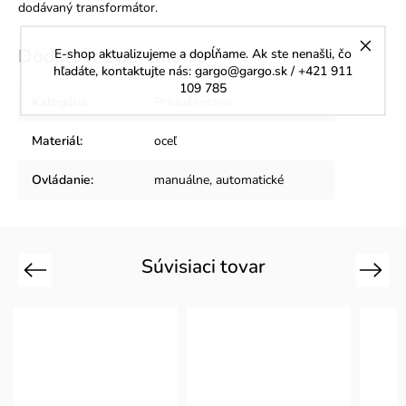
dodávaný transformátor.
Dodatočné parametre
E-shop aktualizujeme a dopĺňame. Ak ste nenašli, čo
hľadáte, kontaktujte nás: gargo@gargo.sk / +421 911
109 785
Kategória
:
Príslušenstvo
Materiál
:
oceľ
Ovládanie
:
manuálne, automatické
Súvisiaci tovar
Previous
Next