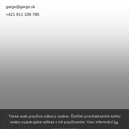
gargo
@
gargo.sk
+421 911 109 785
COOK KING
REGENCY Kanadské kachle
Tento web používa súbory cookie. Ďalším prechádzaním tohto
ROMOTOP Kachle a vložky
NAPOLEON grily
webu vyjadrujete súhlas s ich používaním. Viac informácií
tu
.