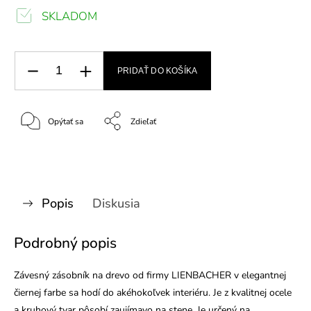
SKLADOM
PRIDAŤ DO KOŠÍKA
Opýtať sa
Zdieľať
Popis
Diskusia
Podrobný popis
Závesný zásobník na drevo od firmy LIENBACHER v elegantnej
čiernej farbe sa hodí do akéhokoľvek interiéru. Je z kvalitnej ocele
a kruhový tvar pôsobí zaujímavo na stene. Je určený na