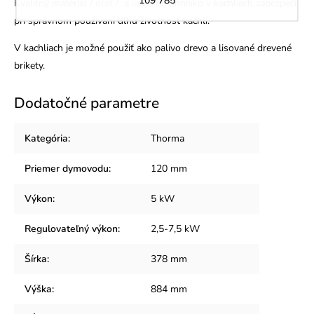
Kvalitný materiál / oceľ / a izolačné ohnisko v kachliach zabezpečí
pri správnom používaní dlhú životnosť kachlí.
V kachliach je možné použiť ako palivo drevo a lisované drevené
brikety.
Dodatočné parametre
Kategória
:
Thorma
Priemer dymovodu
:
120 mm
Výkon
:
5 kW
Regulovateľný výkon
:
2,5-7,5 kW
Šírka
:
378 mm
Výška
:
884 mm