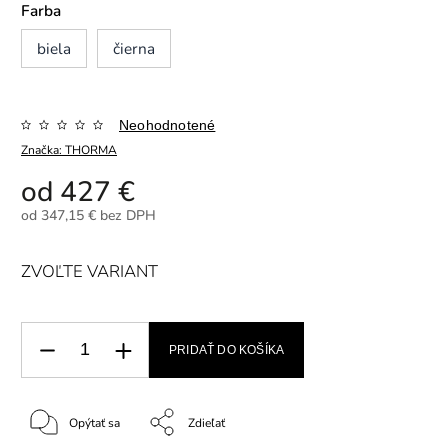
Farba
biela
čierna
Neohodnotené
Značka:
THORMA
od
427 €
od
347,15 €
bez DPH
ZVOĽTE VARIANT
PRIDAŤ DO KOŠÍKA
Opýtať sa
Zdieľať