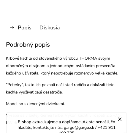
Popis
Diskusia
Podrobný popis
Krbové kachle od slovenského výrobcu THORMA svojim
dlhoročným dizajnom a jednoduchým ovládaním presvedčia
každého užívateľa, ktorý nepotrebuje rozmerovo veľké kachle.
"Peterky", takto ich poznali naši starí rodičia a dokázali tieto
kachle využívať celé desaťročia.
Model so sklenenými dvierkami.
Vyrába sa v bielej, čiernej farbe. Výkon kachlí v rozpätí 2,5 -7,5
E-shop aktualizujeme a dopĺňame. Ak ste nenašli, čo
kW dokáže vykúriť objem vzduchu do 124 m3.
hľadáte, kontaktujte nás: gargo@gargo.sk / +421 911
109 785