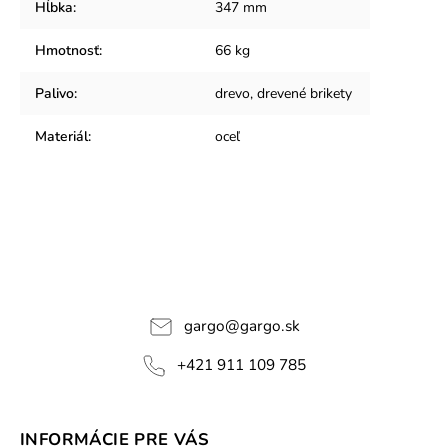
Hĺbka
:
347 mm
Hmotnosť
:
66 kg
Palivo
:
drevo, drevené brikety
Materiál
:
oceľ
gargo
@
gargo.sk
+421 911 109 785
INFORMÁCIE PRE VÁS