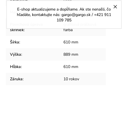
E-shop aktualizujeme a dopĺňame. Ak ste nenašli, čo
Materiál
:
pozinkovaná oceľ
hľadáte, kontaktujte nás: gargo@gargo.sk / +421 911
109 785
Povrchová úprava
grafitová prášková
skriniek
:
farba
Šírka
:
610 mm
Výška
:
889 mm
Hĺbka
:
610 mm
Záruka
:
10 rokov