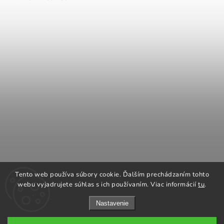
COOK KING
REGENCY Kanadské kachle
Tento web používa súbory cookie. Ďalším prechádzaním tohto
ROMOTOP Kachle a vložky
NAPOLEON grily
webu vyjadrujete súhlas s ich používaním. Viac informácií
tu
.
Nastavenie