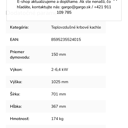
E-shop aktualizujeme a dopĺňame. Ak ste nenašli, čo
hľadáte, kontaktujte nás: gargo@gargo.sk / +421 911
Dodatočné parametre
109 785
Kategória
:
Teplovzdušné krbové kachle
EAN
:
8595235524015
Priemer
150 mm
dymovodu
:
Výkon
:
2-6,4 kW
Výška
:
1025 mm
Šírka
:
701 mm
Hĺbka
:
367 mm
Hmotnosť
:
174 kg