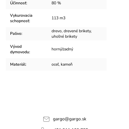
Účinnosť
:
80 %
Vykurovacia
113 m3
schopnosť
:
drevo, drevené brikety,
Palivo
:
uhoľné brikety
Vývod
horný/zadný
dymovodu
:
Materiál
:
oceľ, kameň
gargo
@
gargo.sk