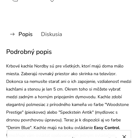
Popis
Diskusia
Podrobný popis
Krbové kachle Nordby sú pre všetkých, ktorí majú doma málo
miesta. Zaberajú rovnaký priestor ako skrinka na televízor.
Dokonca sa nemusíte starať ani o ich zapojenie, vzdialenosť medzi
kachľami a stenou je len 5 cm. Okrem toho si môžete vybrať
medzi zadným a horným pripojením dymovodu. Kachle
zdobí
elegantný polmesiac z prírodného kameňa vo farbe "Woodstone
Prestige" (pieskovec) alebo "Speckstein Antik" (mydlovec s
drsnou povrchovou úpravou). Teraz je k dispozícii aj vo farbe
"Denim Blue". Kachle
majú na boku ovládanie
Easy Control
.
Umožňuje vám ovládať spaľovanie len jedným ovládačom.