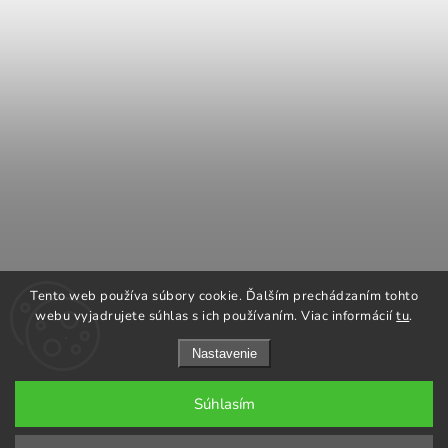
COOK KING
REGENCY Kanadské kachle
Tento web používa súbory cookie. Ďalším prechádzaním tohto
ROMOTOP Kachle a vložky
NAPOLEON grily
webu vyjadrujete súhlas s ich používaním. Viac informácií
tu
.
Nastavenie
Súhlasím
Copyright 2026
GARGO plus
. Všetky práva vyhradené.