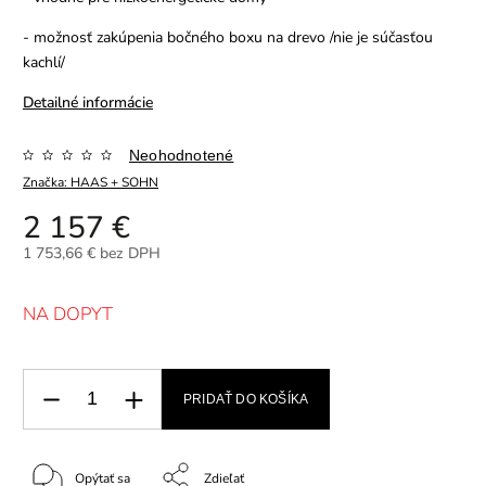
- možnosť zakúpenia bočného boxu na drevo /nie je súčasťou
kachlí/
Detailné informácie
Neohodnotené
Značka:
HAAS + SOHN
2 157 €
1 753,66 € bez DPH
NA DOPYT
PRIDAŤ DO KOŠÍKA
Opýtať sa
Zdieľať