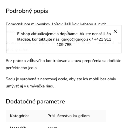
Podrobný popis
Pomocník pre milovníkov špízov, šašlíkov, kebabu a iných
mäsových a zeleninových jedál na ihle.
E-shop aktualizujeme a dopĺňame. Ak ste nenašli, čo
hľadáte, kontaktujte nás: gargo@gargo.sk / +421 911
Súprava obsahuje 6 plochých ihiel v dĺžke 46 cm - nasaďte ich na
109 785
otočný ražeň.
Bez práce a zdĺhavého kontrolovania stavu prepečenia sa dočkáte
perfektného jedla.
Sadu je vyrobená z nerezovej ocele, aby ste ich mohli bez obáv
umývať aj v umývačke riadu.
Dodatočné parametre
Kategória
:
Príslušenstvo ku grilom