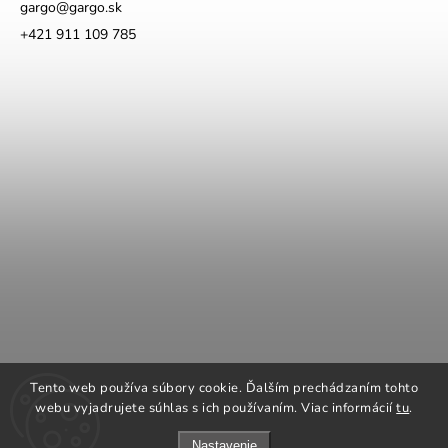
gargo
@
gargo.sk
+421 911 109 785
COOK KING
REGENCY Kanadské kachle
Tento web používa súbory cookie. Ďalším prechádzaním tohto
ROMOTOP Kachle a vložky
NAPOLEON grily
webu vyjadrujete súhlas s ich používaním. Viac informácií
tu
.
Nastavenie