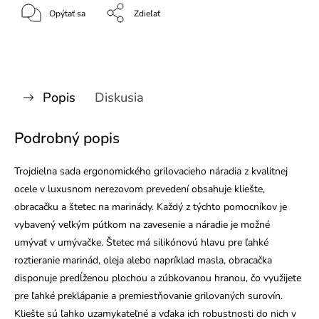
Opýtať sa
Zdieľať
Popis
Diskusia
Podrobný popis
Trojdielna sada ergonomického grilovacieho náradia z kvalitnej
ocele v luxusnom nerezovom prevedení obsahuje kliešte,
obracačku a štetec na marinády. Každý z týchto pomocníkov je
vybavený veľkým pútkom na zavesenie a náradie je možné
umývať v umývačke. Štetec má silikónovú hlavu pre ľahké
roztieranie marinád, oleja alebo napríklad masla, obracačka
disponuje predĺženou plochou a zúbkovanou hranou, čo využijete
pre ľahké preklápanie a premiestňovanie grilovaných surovín.
Kliešte sú ľahko uzamykateľné a vďaka ich robustnosti do nich v