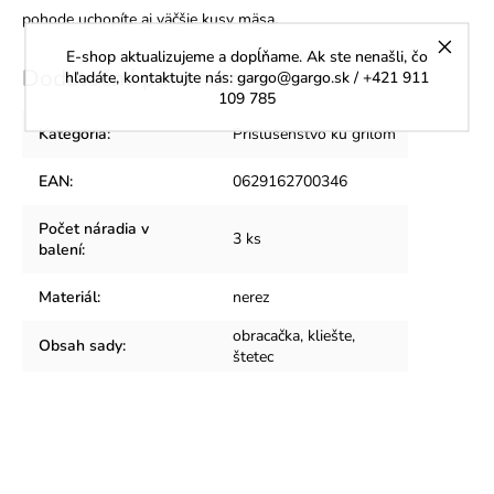
pohode uchopíte aj väčšie kusy mäsa.
E-shop aktualizujeme a dopĺňame. Ak ste nenašli, čo
Dodatočné parametre
hľadáte, kontaktujte nás: gargo@gargo.sk / +421 911
109 785
Kategória
:
Príslušenstvo ku grilom
EAN
:
0629162700346
Počet náradia v
3 ks
balení
:
Materiál
:
nerez
obracačka, kliešte,
Obsah sady
:
štetec