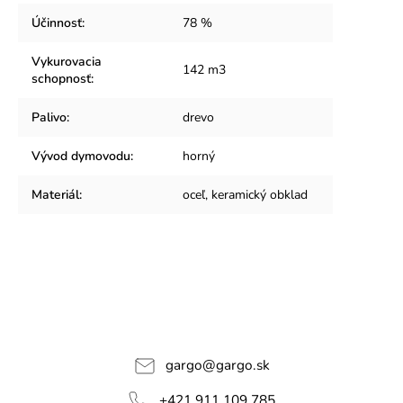
Účinnosť
:
78 %
Vykurovacia
142 m3
schopnosť
:
Palivo
:
drevo
Vývod dymovodu
:
horný
Materiál
:
oceľ, keramický obklad
gargo
@
gargo.sk
+421 911 109 785