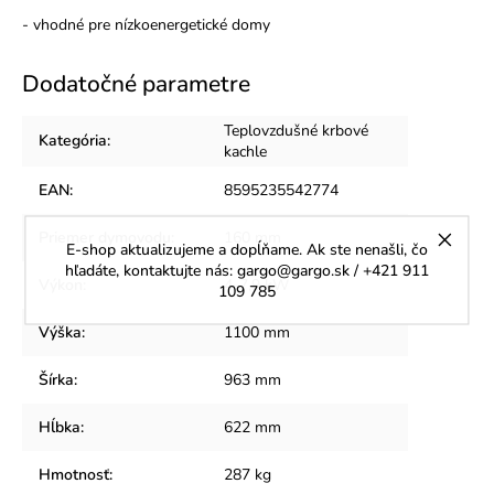
- vhodné pre nízkoenergetické domy
Dodatočné parametre
Teplovzdušné krbové
Kategória
:
kachle
EAN
:
8595235542774
Priemer dymovodu
:
160 mm
E-shop aktualizujeme a dopĺňame. Ak ste nenašli, čo
hľadáte, kontaktujte nás: gargo@gargo.sk / +421 911
Výkon
:
4-7,9 kW
109 785
Výška
:
1100 mm
Šírka
:
963 mm
Hĺbka
:
622 mm
Hmotnosť
:
287 kg