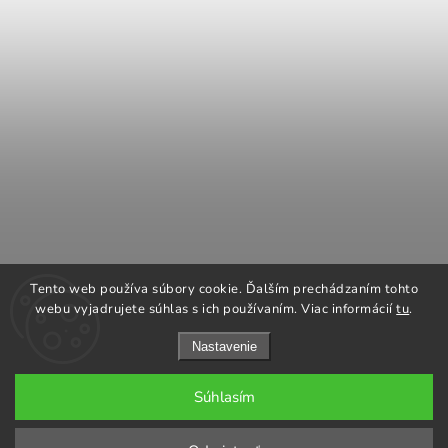
COOK KING
REGENCY Kanadské kachle
Tento web používa súbory cookie. Ďalším prechádzaním tohto
ROMOTOP Kachle a vložky
NAPOLEON grily
webu vyjadrujete súhlas s ich používaním. Viac informácií
tu
.
Nastavenie
Súhlasím
Copyright 2026
GARGO plus
. Všetky práva vyhradené.