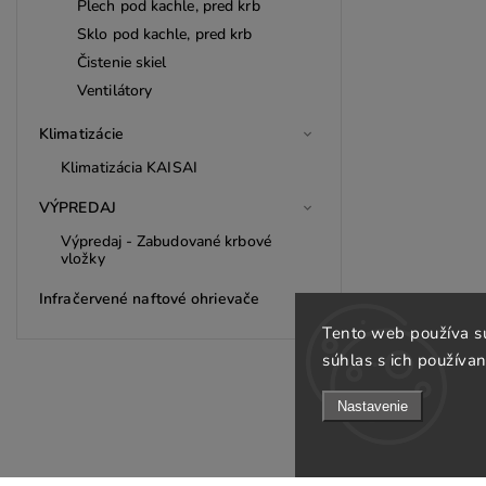
Plech pod kachle, pred krb
Sklo pod kachle, pred krb
Čistenie skiel
Ventilátory
Klimatizácie
Klimatizácia KAISAI
VÝPREDAJ
Výpredaj - Zabudované krbové
vložky
Infračervené naftové ohrievače
Tento web používa s
súhlas s ich používan
Nastavenie
INFORMÁCIE PRE VÁS
KONTAKT