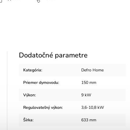
Dodatočné parametre
Kategória
:
Defro Home
Priemer dymovodu
:
150 mm
Výkon
:
9 kW
Regulovateľný výkon
:
3,6-10,8 kW
Šírka
:
633 mm