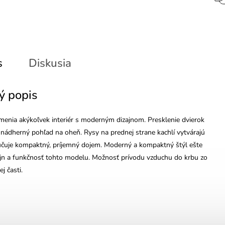
s
Diskusia
ý popis
zmenia akýkoľvek interiér s moderným dizajnom. Presklenie dvierok
ádherný pohľad na oheň. Rysy na prednej strane kachlí vytvárajú
učuje kompaktný, príjemný dojem. Moderný a kompaktný štýl ešte
ajn a funkčnosť tohto modelu. Možnosť prívodu vzduchu do krbu zo
j časti.