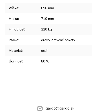
Výška
:
896 mm
Hĺbka
:
710 mm
Hmotnosť
:
220 kg
Palivo
:
drevo, drevené brikety
Materiál
:
oceľ
Účinnosť
:
80 %
gargo
@
gargo.sk