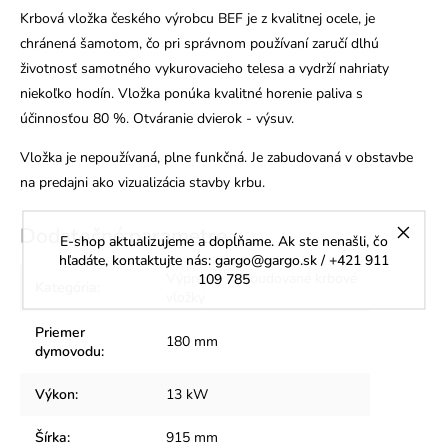
Krbová vložka českého výrobcu BEF je z kvalitnej ocele, je
chránená šamotom, čo pri správnom používaní zaručí dlhú
životnosť samotného vykurovacieho telesa
a vydrží nahriaty
niekoľko hodín. Vložka ponúka kvalitné horenie paliva s
účinnosťou 80 %. Otváranie dvierok - výsuv.
Vložka je nepoužívaná, plne funkčná. Je zabudovaná v obstavbe
na predajni ako vizualizácia stavby krbu.
Dodatočné parametre
E-shop aktualizujeme a dopĺňame. Ak ste nenašli, čo
hľadáte, kontaktujte nás: gargo@gargo.sk / +421 911
Výpredaj - Zabudované krbové
109 785
Kategória
:
vložky
Priemer
180 mm
dymovodu
:
Výkon
:
13 kW
Šírka
:
915 mm