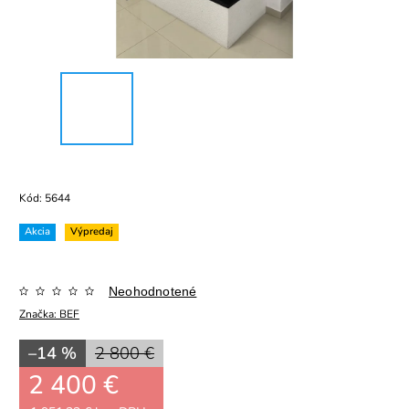
Kód:
5644
Akcia
Výpredaj
Neohodnotené
Značka:
BEF
–14 %
2 800 €
2 400 €