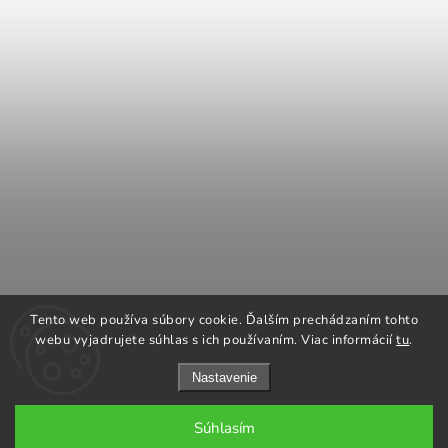
COOK KING
REGENCY Kanadské kachle
Tento web používa súbory cookie. Ďalším prechádzaním tohto
ROMOTOP Kachle a vložky
NAPOLEON grily
webu vyjadrujete súhlas s ich používaním. Viac informácií
tu
.
Nastavenie
Súhlasím