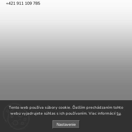
+421 911 109 785
COOK KING
REGENCY Kanadské kachle
Tento web používa súbory cookie. Ďalším prechádzaním tohto
ROMOTOP Kachle a vložky
NAPOLEON grily
webu vyjadrujete súhlas s ich používaním. Viac informácií
tu
.
Nastavenie