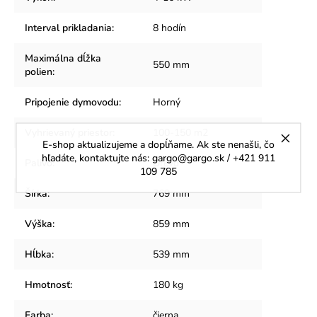
Interval prikladania
:
8 hodín
Maximálna dĺžka
550 mm
polien
:
Pripojenie dymovodu
:
Horný
Vyhrievaný priestor
:
100-150 m2
E-shop aktualizujeme a dopĺňame. Ak ste nenašli, čo
hľadáte, kontaktujte nás: gargo@gargo.sk / +421 911
Palivo
:
Drevo
109 785
Šírka
:
769 mm
Výška
:
859 mm
Hĺbka
:
539 mm
Hmotnosť
:
180 kg
Farba
:
čierna