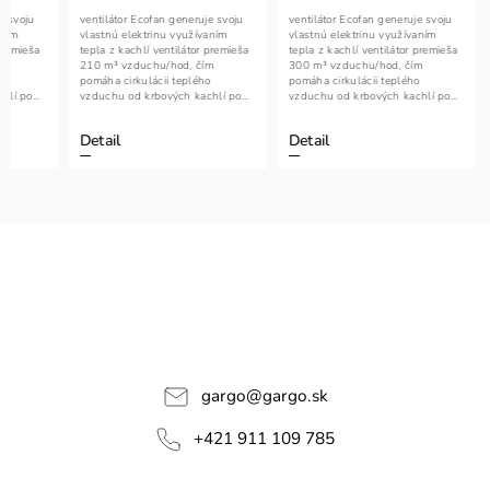
e svoju
ventilátor Ecofan generuje svoju
ventilátor Ecofan generuje svoju
aním
vlastnú elektrinu využívaním
vlastnú elektrinu využívaním
premieša
tepla z kachlí ventilátor premieša
tepla z kachlí ventilátor premieša
m
210 m³ vzduchu/hod, čím
300 m³ vzduchu/hod, čím
o
pomáha cirkulácii teplého
pomáha cirkulácii teplého
lí po...
vzduchu od krbových kachlí po...
vzduchu od krbových kachlí po...
Detail
Detail
gargo
@
gargo.sk
+421 911 109 785