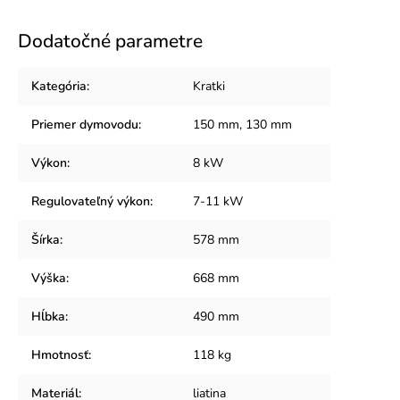
Dodatočné parametre
Kategória
:
Kratki
Priemer dymovodu
:
150 mm, 130 mm
Výkon
:
8 kW
Regulovateľný výkon
:
7-11 kW
Šírka
:
578 mm
Výška
:
668 mm
Hĺbka
:
490 mm
Hmotnosť
:
118 kg
Materiál
:
liatina