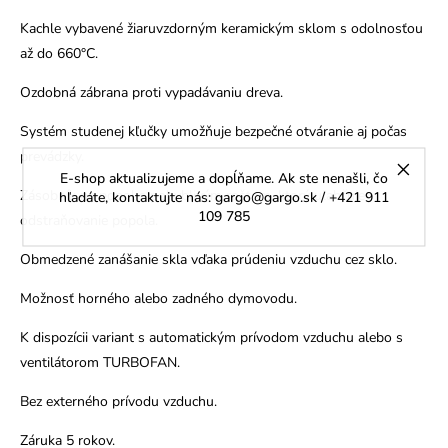
Kachle vybavené žiaruvzdorným keramickým sklom s odolnosťou
až do 660°C.
Ozdobná zábrana proti vypadávaniu dreva.
Systém studenej kľučky umožňuje bezpečné otváranie aj počas
prevádzky.
E-shop aktualizujeme a dopĺňame. Ak ste nenašli, čo
Zásobník na popol s pohyblivým roštom, ktorý uľahčuje
hľadáte, kontaktujte nás: gargo@gargo.sk / +421 911
109 785
odstraňovanie popola.
Obmedzené zanášanie skla vďaka prúdeniu vzduchu cez sklo.
Možnosť horného alebo zadného dymovodu.
K dispozícii variant s automatickým prívodom vzduchu alebo s
ventilátorom TURBOFAN.
Bez externého prívodu vzduchu.
Záruka 5 rokov.