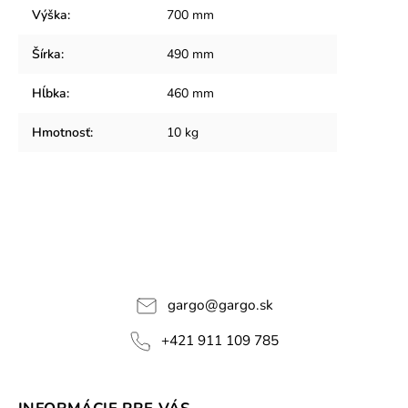
Výška
:
700 mm
Šírka
:
490 mm
Hĺbka
:
460 mm
Hmotnosť
:
10 kg
gargo
@
gargo.sk
+421 911 109 785