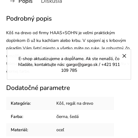
Popis
Diskusia
Podrobný popis
Kôš na drevo od firmy HAAS+SOHN je veľmi praktickým
doplnkom či už ku kachliam alebo krbu. V spojení aj s krbovým
náradím Vám šetrí miesto a všetko máte po ruke. Je robustný, čo
umožňuje uskladniť viac dreva na prikladanie do vykurovacieho
E-shop aktualizujeme a dopĺňame. Ak ste nenašli, čo
telesa. Na predajni v šedej farbe (
posledný kus
), na objednávku v
hľadáte, kontaktujte nás: gargo@gargo.sk / +421 911
109 785
čiernej farbe.
Dodatočné parametre
Kategória
:
Kôš, regál na drevo
Farba
:
čierna, šedá
Materiál
:
oceľ