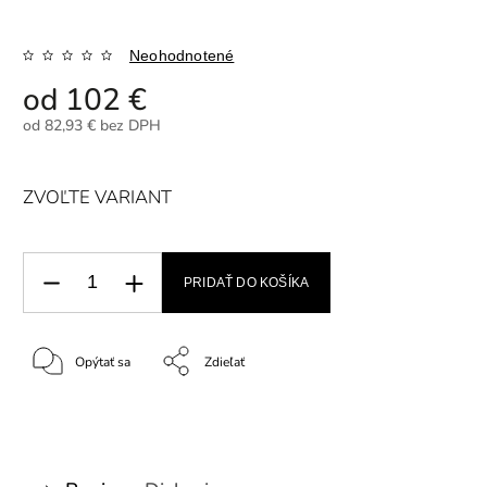
Neohodnotené
od
102 €
od
82,93 €
bez DPH
ZVOĽTE VARIANT
PRIDAŤ DO KOŠÍKA
Opýtať sa
Zdieľať