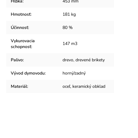
Hĺbka
:
453 mm
Hmotnosť
:
181 kg
Účinnosť
:
80 %
Vykurovacia
147 m3
schopnosť
:
Palivo
:
drevo, drevené brikety
Vývod dymovodu
:
horný/zadný
Materiál
:
oceľ, keramický obklad