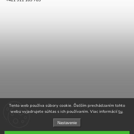
COOK KING
REGENCY Kanadské kachle
Tento web používa súbory cookie. Ďalším prechádzaním tohto
ROMOTOP Kachle a vložky
NAPOLEON grily
webu vyjadrujete súhlas s ich používaním. Viac informácií
tu
.
Nastavenie