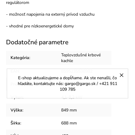
regulátorom
- možnosť napojenia na externý prívod vzduchu
- vhodné pre nízkoenergetické domy
Dodatočné parametre
Teplovzdušné krbové
Kategória
:
kachle
EAN
:
8595235538982
E-shop aktualizujeme a dopĺňame. Ak ste nenašli, čo
hľadáte, kontaktujte nás: gargo@gargo.sk / +421 911
Priemer dymovodu
:
150 mm
109 785
Výkon
:
4,1-8,2 kW
Výška
:
849 mm
Šírka
:
688 mm