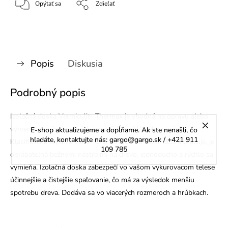
Opýtať sa
Zdieľať
Popis
Diskusia
Podrobný popis
Izolačná doska Vermiculit- Thermax je vhodná na opravu alebo
výmenu obloženia ohnísk krbových kachlí alebo vložiek.
E-shop aktualizujeme a dopĺňame. Ak ste nenašli, čo
hľadáte, kontaktujte nás: gargo@gargo.sk / +421 911
Klasifikačná teplota 1100 °C. S doskou sa veľmi dobre pracuje, je
109 785
obrábateľná bežnými nástrojmi na drevo, jednoducho a rýchlo sa
vymieňa. Izolačná doska zabezpečí vo vašom vykurovacom telese
účinnejšie a čistejšie spaľovanie, čo má za výsledok menšiu
spotrebu dreva. Dodáva sa vo viacerých rozmeroch a hrúbkach.