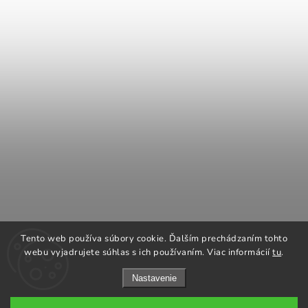
COOK KING
REGENCY Kanadské kachle
Tento web používa súbory cookie. Ďalším prechádzaním tohto
ROMOTOP Kachle a vložky
NAPOLEON grily
webu vyjadrujete súhlas s ich používaním. Viac informácií
tu
.
Nastavenie