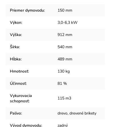
Priemer dymovodu
:
150 mm
Výkon
:
3,0-6,3 kW
Výška
:
912 mm
Šírka
:
540 mm
Hĺbka
:
489 mm
Hmotnosť
:
130 kg
Účinnosť
:
81 %
Vykurovacia
115 m3
schopnosť
:
Palivo
:
drevo, drevené brikety
Vývod dymovodu
:
zadný