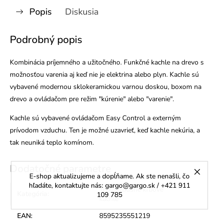
Popis
Diskusia
Podrobný popis
Kombinácia príjemného a užitočného. Funkčné kachle na drevo s
možnosťou varenia aj keď nie je elektrina alebo plyn. Kachle sú
vybavené modernou sklokeramickou varnou doskou, boxom na
drevo a ovládačom pre režim "kúrenie" alebo "varenie".
Kachle sú vybavené ovládačom
Easy Control
a
externým
prívodom vzduchu
. Ten je možné uzavrieť, keď kachle nekúria, a
tak neuniká teplo komínom.
Dodatočné parametre
E-shop aktualizujeme a dopĺňame. Ak ste nenašli, čo
hľadáte, kontaktujte nás: gargo@gargo.sk / +421 911
Teplovzdušné krbové
Kategória
:
109 785
kachle
EAN
:
8595235551219