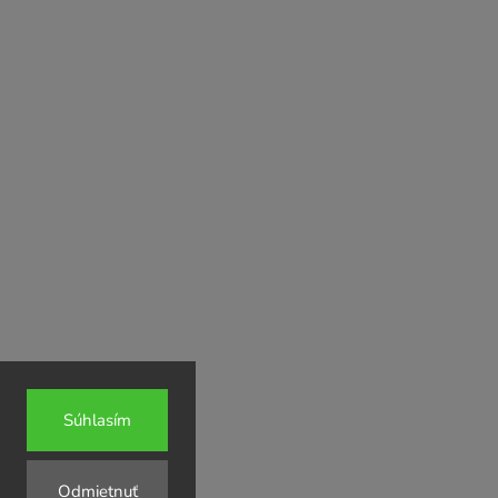
APOLEON grily
Súhlasím
Odmietnuť