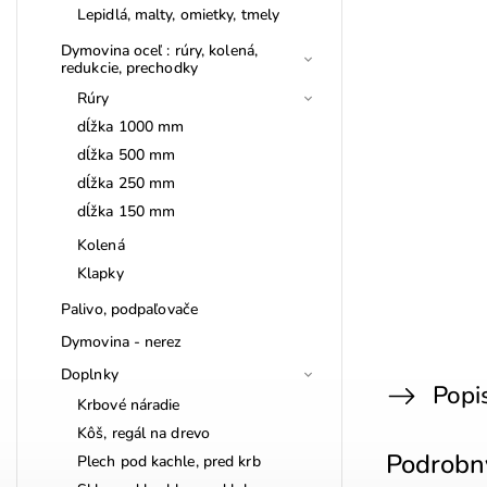
Lepidlá, malty, omietky, tmely
Dymovina oceľ : rúry, kolená,
redukcie, prechodky
Rúry
dĺžka 1000 mm
dĺžka 500 mm
dĺžka 250 mm
dĺžka 150 mm
Kolená
Klapky
Palivo, podpaľovače
Dymovina - nerez
Doplnky
Popi
Krbové náradie
Kôš, regál na drevo
Podrobn
Plech pod kachle, pred krb