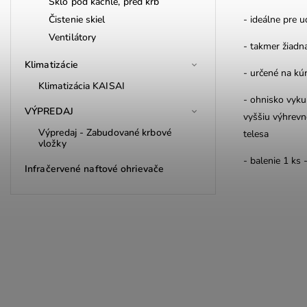
Sklo pod kachle, pred krb
Čistenie skiel
- ideálne pre u
Ventilátory
- takmer žiadn
Klimatizácie
- určené na kúr
Klimatizácia KAISAI
- ohnisko vyku
VÝPREDAJ
vyššiu výhrevn
Výpredaj - Zabudované krbové
telesa
vložky
- balenie 1 ks 
Infračervené naftové ohrievače