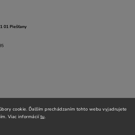
21 01 Piešťany
85
REGENCY Kanadské kachle
ROMOTOP Kachle a vložky
N
úbory cookie. Ďalším prechádzaním tohto webu vyjadrujete
ím. Viac informácií
tu
.
Copyright 2026
GARGO plus
. Všetky práva vyhradené.
Grafický návrh vytvořil a nakódoval
Shoptak.cz