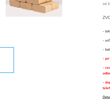
od
3
ZVO
- teh
- ur
- ba
- pr
- ce
odbe
- do
tele
Deta