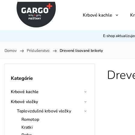
Krbové kachle
Kr
E-shop aktualizuj
Domov
/
Príslušenstvo
/
Drevené lisované brikety
Dreve
Kategórie
Krbové kachle
Krbové vložky
Teplovzdušné krbové vložky
Romotop
Kratki