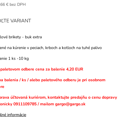
,66 €
bez DPH
ĽTE VARIANT
lové brikety - buk extra
čené na kúrenie v peciach, krboch a kotloch na tuhé palivo
lenie 1 ks -10 kg
i paletovom odbere cena za balenie 4,20 EUR
na balenia / ks / alebo paletového odberu je pri osobnom
re
prava účtovaná kuriérom, kontaktujte predajňu o cenu dopravy
fonicky 0911109785 / mailom gargo@gargo.sk
ilné informácie