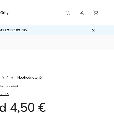
Grily
Príslušenstvo
Klimatizácie
VÝPRED
/ +421 911 109 785
Neohodnotené
Zvoľte variant
ka:
LES
od
4,50 €