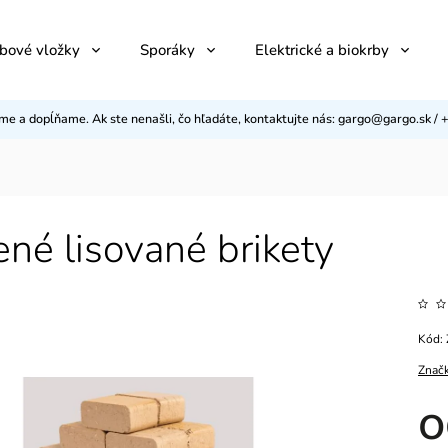
bové vložky
Sporáky
Elektrické a biokrby
eme a dopĺňame. Ak ste nenašli, čo hľadáte, kontaktujte nás: gargo@gargo.sk 
né lisované brikety
Kód:
Znač