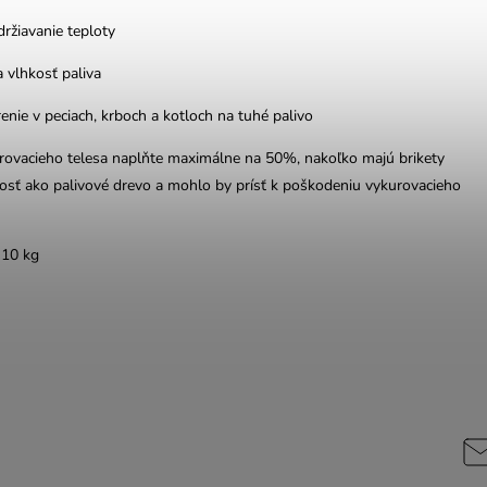
držiavanie teploty
a vlhkosť paliva
enie v peciach, krboch a kotloch na tuhé palivo
rovacieho telesa naplňte maximálne na 50%, nakoľko majú brikety
osť ako palivové drevo a mohlo by prísť k poškodeniu vykurovacieho
-10 kg