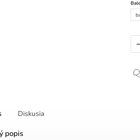
Bal
ba
s
Diskusia
ý popis