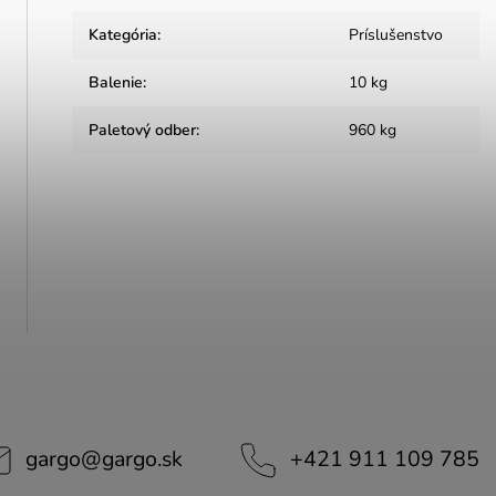
Kategória
:
Príslušenstvo
Balenie
:
10 kg
Paletový odber
:
960 kg
gargo
@
gargo.sk
+421 911 109 785