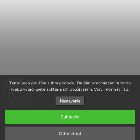
COOK KING
REGENCY Kanadské kachle
Tento web používa súbory cookie. Ďalším prechádzaním tohto
ROMOTOP Kachle a vložky
NAPOLEON grily
webu vyjadrujete súhlas s ich používaním. Viac informácií
tu
.
Nastavenie
Súhlasím
Copyright 2026
GARGO plus
. Všetky práva vyhradené.
Odmietnuť
Grafický návrh vytvořil a nakódoval
Shoptak.cz