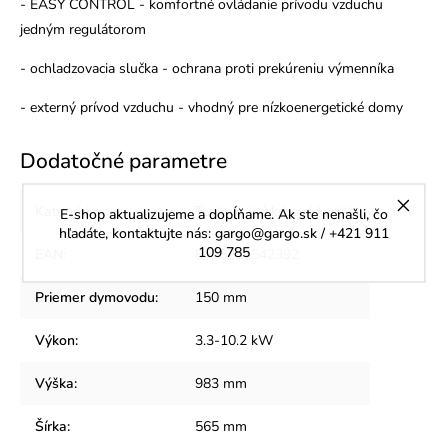
- EASY CONTROL - komfortné ovládanie prívodu vzduchu
jedným regulátorom
- ochladzovacia slučka - ochrana proti prekúreniu výmenníka
- externý prívod vzduchu - vhodný pre nízkoenergetické domy
Dodatočné parametre
Kategória
:
Teplovodné krbové kachle
E-shop aktualizujeme a dopĺňame. Ak ste nenašli, čo
hľadáte, kontaktujte nás: gargo@gargo.sk / +421 911
109 785
EAN
:
8595235542392
Priemer dymovodu
:
150 mm
Výkon
:
3.3-10.2 kW
Výška
:
983 mm
Šírka
:
565 mm