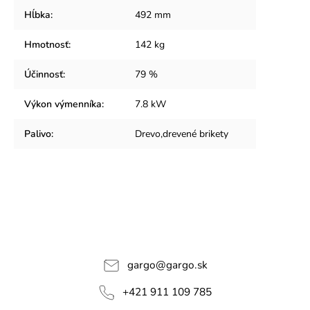
Hĺbka
:
492 mm
Hmotnosť
:
142 kg
Účinnosť
:
79 %
Výkon výmenníka
:
7.8 kW
Palivo
:
Drevo,drevené brikety
gargo
@
gargo.sk
+421 911 109 785