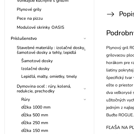
Vonkajšie kuchyne s grilom
Plynové grily
Popi
Pece na pizzu
Modulové skrinky OASIS
Podrobn
Príslušenstvo
Stavebné materiály : izolačné dosky,
Plynový gril 
šamotové dosky a tehly, lepidlá
grilovacou plo
Šamotové dosky
horákom pre ra
Izolačné dosky
liatiny pokryt
Lepidlá, malty, omietky, tmely
špecifický tvar
ešte o priesto
Dymovina oceľ : rúry, kolená,
redukcie, prechodky
dva veľkorysé 
Rúry
užitočných vyc
dĺžka 1000 mm
jedným z najlep
dĺžka 500 mm
Buďte ROGUE.
dĺžka 250 mm
FĽAŠA NA PL
dĺžka 150 mm