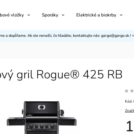
bové vložky
Sporáky
Elektrické a biokrby
eme a dopĺňame. Ak ste nenašli, čo hľadáte, kontaktujte nás: gargo@gargo.sk 
ový gril Rogue® 425 RB
Kód:
Znač
1