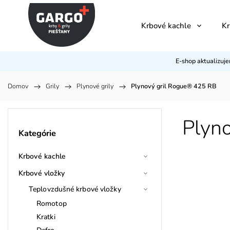
Krbové kachle
Kr
E-shop aktualizuj
Domov
/
Grily
/
Plynové grily
/
Plynový gril Rogue® 425 RB
Plyn
Kategórie
Krbové kachle
Krbové vložky
Teplovzdušné krbové vložky
Romotop
Kratki