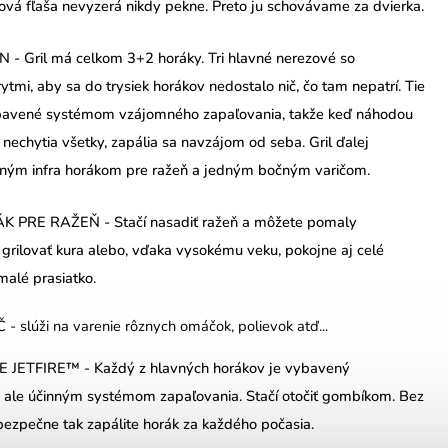
vá fľaša nevyzerá nikdy pekne. Preto ju schovávame za dvierka.
 Gril má celkom 3+2 horáky. Tri hlavné nerezové so
ytmi, aby sa do trysiek horákov nedostalo nič, čo tam nepatrí. Tie
bavené systémom vzájomného zapaľovania, takže keď náhodou
 nechytia všetky, zapália sa navzájom od seba. Gril ďalej
ným infra horákom pre ražeň a jedným bočným varičom.
PRE RAŽEŇ - Stačí nasadiť ražeň a môžete pomaly
grilovať kura alebo, vďaka vysokému veku, pokojne aj celé
malé prasiatko.
 slúži na varenie rôznych omáčok, polievok atď...
JETFIRE™ - Každý z hlavných horákov je vybavený
ale účinným systémom zapaľovania. Stačí otočiť gombíkom. Bez
ezpečne tak zapálite horák za každého počasia.