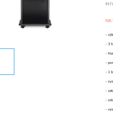
917,
NA
- vý
- 3 
- hl
- po
- 1 
- sy
- z
- od
- vy