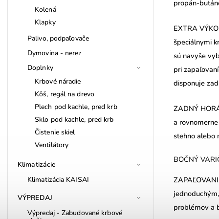
propán-butáno
Kolená
Klapky
EXTRA VÝKON -
Palivo, podpaľovače
špeciálnymi kr
Dymovina - nerez
sú navyše vy
Doplnky
pri zapaľovaní
Krbové náradie
disponuje zad
Kôš, regál na drevo
Plech pod kachle, pred krb
ZADNÝ HORÁK 
Sklo pod kachle, pred krb
a rovnomerne 
Čistenie skiel
stehno alebo 
Ventilátory
BOČNÝ VARIČ -
Klimatizácie
Klimatizácia KAISAI
ZAPAĽOVANIE 
jednoduchým, 
VÝPREDAJ
problémov a b
Výpredaj - Zabudované krbové