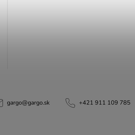
gargo
@
gargo.sk
+421 911 109 785