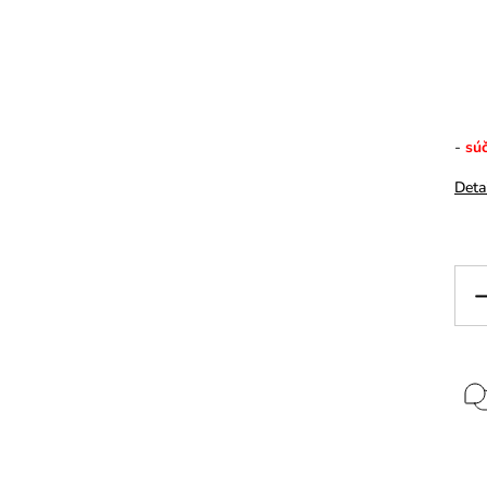
-
súč
Deta