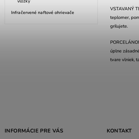
vložky
VSTAVANÝ TE
Infračervené naftové ohrievače
teplomer, pom
grilujete.
PORCELÁNOM
úplne zásadné 
tvare vlniek, 
INFORMÁCIE PRE VÁS
KONTAKT