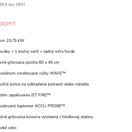
89 € bez DPH
 DOPYT
kon 23,75 kW
horáky + 1 bočný varič + zadný infra horák
avná grilovacia plocha 60 x 45 cm
rcelánom smaltované rošty WAVE™
bočná polica na odkladanie potravín alebo náradia
stém zapaľovania JET FIRE™
abudovaný teplomer ACCU-PROBE™
olná grilovacia komora vyrobená z hliníkovej zliatiny
soké veko