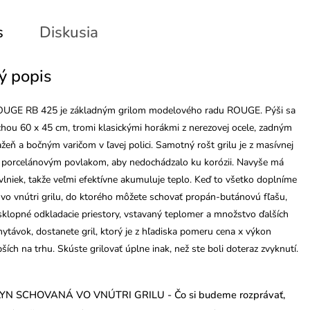
s
Diskusia
ý popis
ROUGE RB 425 je základným grilom modelového radu ROUGE. Pýši sa
chou 60 x 45 cm, tromi klasickými horákmi z nerezovej ocele, zadným
žeň a bočným varičom v ľavej polici. Samotný rošt grilu je z masívnej
ej porcelánovým povlakom, aby nedochádzalo ku korózii. Navyše má
 vlniek, takže veľmi efektívne akumuluje teplo. Keď to všetko doplníme
r vo vnútri grilu, do ktorého môžete schovať propán-butánovú fľašu,
sklopné odkladacie priestory, vstavaný teplomer a množstvo ďalších
hytávok, dostanete gril, ktorý je z hľadiska pomeru cena x výkon
ších na trhu. Skúste grilovať úplne inak, než ste boli doteraz zvyknutí.
YN SCHOVANÁ VO VNÚTRI GRILU - Čo si budeme rozprávať,