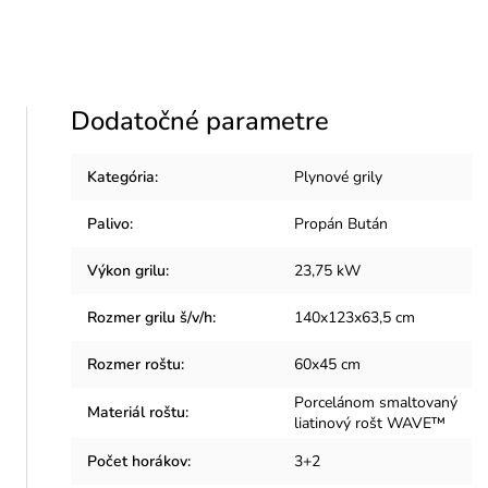
Dodatočné parametre
Kategória
:
Plynové grily
Palivo
:
Propán Bután
Výkon grilu
:
23,75 kW
Rozmer grilu š/v/h
:
140x123x63,5 cm
Rozmer roštu
:
60x45 cm
Porcelánom smaltovaný
Materiál roštu
:
liatinový rošt WAVE™
Počet horákov
:
3+2