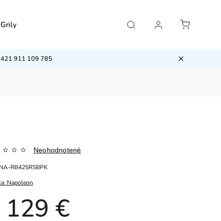
Grily
Príslušenstvo
Klimatizácie
VÝPRED
/ +421 911 109 785
Neohodnotené
NA-RB425RSBPK
ka:
Napoleon
 129 €