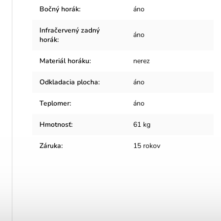
Bočný horák
:
áno
Infračervený zadný
áno
horák
:
Materiál horáku
:
nerez
Odkladacia plocha
:
áno
Teplomer
:
áno
Hmotnosť
:
61 kg
Záruka
:
15 rokov