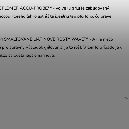
PLOMER ACCU-PROBE™ - vo veku grilu je zabudovaný
ocou ktorého ľahko ustrážite ideálnu teplotu toho, čo práve
 SMALTOVANÉ LIATINOVÉ ROŠTY WAVE™ - Ak je niečo
pre správny výsledok grilovania, je to rošt. V tomto prípade je v
takže sa oveľa lepšie nahrieva.