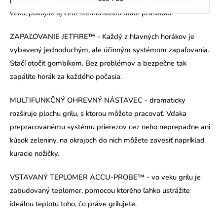
veku, pokojne aj celé stehno alebo malé prasiatko.
ZAPAĽOVANIE JETFIRE™ - Každý z hlavných horákov je
vybavený jednoduchým, ale účinným systémom zapaľovania.
Stačí otočiť gombíkom. Bez problémov a bezpečne tak
zapálite horák za každého počasia.
MULTIFUNKČNÝ OHREVNÝ NÁSTAVEC - dramaticky
rozširuje plochu grilu, s ktorou môžete pracovať. Vďaka
prepracovanému systému prierezov cez neho neprepadne ani
kúsok zeleniny, na okrajoch do nich môžete zavesiť napríklad
kuracie nožičky.
VSTAVANÝ TEPLOMER ACCU-PROBE™ - vo veku grilu je
zabudovaný teplomer, pomocou ktorého ľahko ustrážite
ideálnu teplotu toho, čo práve grilujete.