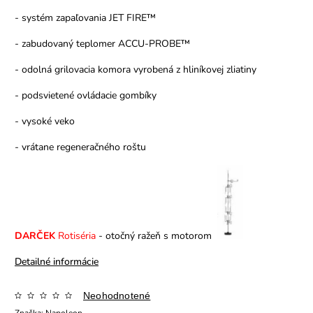
- systém zapaľovania JET FIRE™
- zabudovaný teplomer ACCU-PROBE™
- odolná grilovacia komora vyrobená z hliníkovej zliatiny
- podsvietené ovládacie gombíky
- vysoké veko
- vrátane regeneračného roštu
DARČEK
Rotiséria
- otočný ražeň s motorom
Detailné informácie
Neohodnotené
Značka:
Napoleon