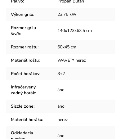
Palivo
:
Propán Bután
Výkon grilu
:
23,75 kW
Rozmer grilu
140x123x63,5 cm
š/v/h
:
Rozmer roštu
:
60x45 cm
Materiál roštu
:
WAVE™ nerez
Počet horákov
:
3+2
Infračervený
áno
zadný horák
:
Sizzle zone
:
áno
Materiál horáku
:
nerez
Odkladacia
áno
plocha
: