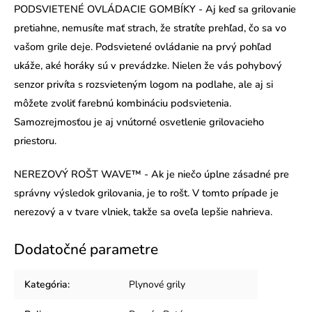
PODSVIETENÉ OVLÁDACIE GOMBÍKY -
Aj keď sa grilovanie
pretiahne, nemusíte mať strach, že stratíte prehľad, čo sa vo
vašom grile deje. Podsvietené ovládanie na prvý pohľad
ukáže, aké horáky sú v prevádzke. Nielen že vás pohybový
senzor privíta s rozsvieteným logom na podlahe, ale aj si
môžete zvoliť farebnú kombináciu podsvietenia.
Samozrejmosťou je aj vnútorné osvetlenie grilovacieho
priestoru.
NEREZOVÝ ROŠT WAVE™ - Ak je niečo úplne zásadné pre
správny výsledok grilovania, je to rošt. V tomto prípade je
nerezový a v tvare vlniek, takže sa oveľa lepšie nahrieva.
Dodatočné parametre
Kategória
:
Plynové grily