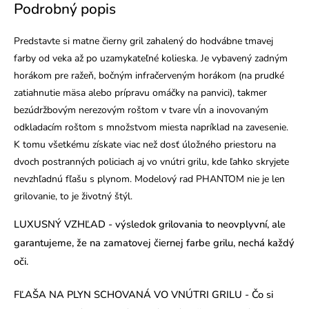
Podrobný popis
Predstavte si matne čierny gril zahalený do hodvábne tmavej
farby od veka až po uzamykateľné kolieska. Je vybavený zadným
horákom pre ražeň, bočným infračerveným horákom (na prudké
zatiahnutie mäsa alebo prípravu omáčky na panvici), takmer
bezúdržbovým nerezovým roštom v tvare vĺn a inovovaným
odkladacím roštom s množstvom miesta napríklad na zavesenie.
K tomu všetkému získate viac než dosť úložného priestoru na
dvoch postranných policiach aj vo vnútri grilu, kde ľahko skryjete
nevzhľadnú fľašu s plynom. Modelový rad PHANTOM nie je len
grilovanie, to je životný štýl.
LUXUSNÝ VZHĽAD - výsledok grilovania to neovplyvní, ale
garantujeme, že na zamatovej čiernej farbe grilu, nechá každý
oči.
FĽAŠA NA PLYN SCHOVANÁ VO VNÚTRI GRILU - Čo si