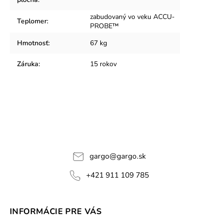
zabudovaný vo veku ACCU-
Teplomer
:
PROBE™
Hmotnosť
:
67 kg
Záruka
:
15 rokov
gargo
@
gargo.sk
+421 911 109 785
INFORMÁCIE PRE VÁS