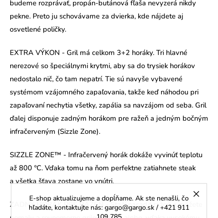
budeme rozprávať, propán-butánová fľaša nevyzerá nikdy
pekne. Preto ju schovávame za dvierka, kde nájdete aj
osvetlené poličky.
EXTRA VÝKON - Gril má celkom 3+2 horáky. Tri hlavné
nerezové so špeciálnymi krytmi, aby sa do trysiek horákov
nedostalo nič, čo tam nepatrí. Tie sú navyše vybavené
systémom vzájomného zapaľovania, takže keď náhodou pri
zapaľovaní nechytia všetky, zapália sa navzájom od seba. Gril
ďalej disponuje zadným horákom pre ražeň a jedným bočným
infračerveným (Sizzle Zone).
SIZZLE ZONE™ - Infračervený horák dokáže vyvinúť teplotu
až 800 °C. Vďaka tomu na ňom perfektne zatiahnete steak
a všetka šťava zostane vo vnútri.
E-shop aktualizujeme a dopĺňame. Ak ste nenašli, čo
ZADNÝ HORÁK PRE RAŽEŇ - Stačí nasadiť ražeň a môžete
hľadáte, kontaktujte nás: gargo@gargo.sk / +421 911
109 785
pomaly a rovnomerne grilovať kura alebo, vďaka vysokému