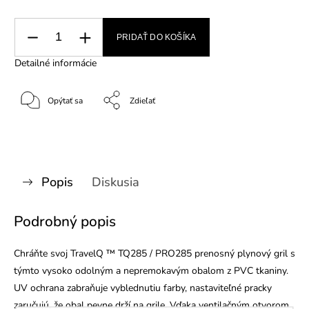
PRIDAŤ DO KOŠÍKA
Detailné informácie
Opýtať sa
Zdieľať
Popis
Diskusia
Podrobný popis
Chráňte svoj TravelQ ™ TQ285 / PRO285 prenosný plynový gril s
týmto vysoko odolným a nepremokavým obalom z PVC tkaniny.
UV ochrana zabraňuje vyblednutiu farby, nastaviteľné pracky
zaručujú, že obal pevne drží na grile. Vďaka ventilačným otvorom