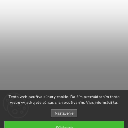
COOK KING
REGENCY Kanadské kachle
Tento web používa súbory cookie. Ďalším prechádzaním tohto
ROMOTOP Kachle a vložky
NAPOLEON grily
webu vyjadrujete súhlas s ich používaním. Viac informácií
tu
.
Nastavenie
Súhlasím