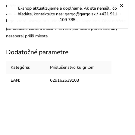
môže pod krytom prúdiť vzduch a zabraňujú tak tvorbe plesní a
E-shop aktualizujeme a dopĺňame. Ak ste nenašli, čo
zadržiavaniu vlhkosti. Tento obal má veľké vyšívané Napoleon
hľadáte, kontaktujte nás: gargo@gargo.sk / +421 911
109 785
logo, ktoré ukazuje príslušnosť k značke Napoleon. Obal môžete
jednoducho zložiť a uložiť či zavesiť pomocou pútok tak, aby
nezaberal príliš miesta.
Dodatočné parametre
Kategória
:
Príslušenstvo ku grilom
EAN
:
629162639103