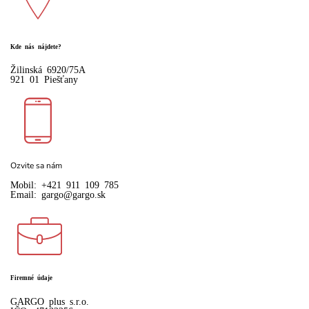
Kde nás nájdete?
Žilinská 6920/75A
921 01 Piešťany
Ozvite sa nám
Mobil: +421 911 109 785
Email:
gargo@gargo.sk
Firemné údaje
GARGO plus s.r.o.