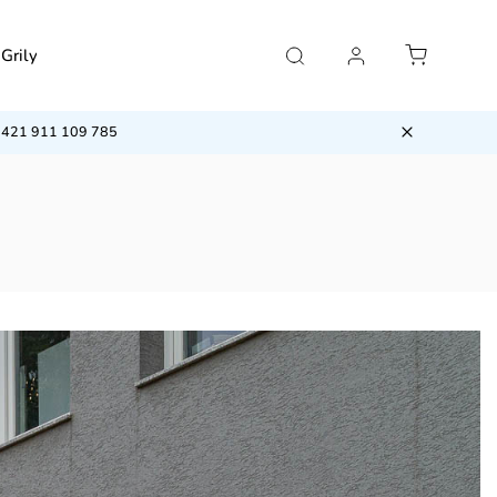
Grily
Príslušenstvo
Klimatizácie
VÝPRED
/ +421 911 109 785