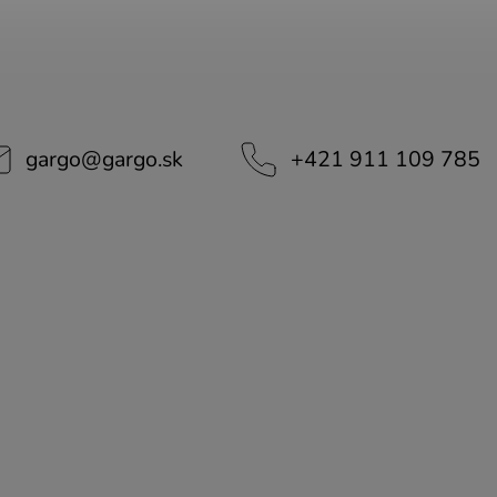
gargo
@
gargo.sk
+421 911 109 785