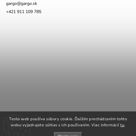
gargo
@
gargo.sk
+421 911 109 785
COOK KING
REGENCY Kanadské kachle
Tento web používa súbory cookie. Ďalším prechádzaním tohto
ROMOTOP Kachle a vložky
NAPOLEON grily
webu vyjadrujete súhlas s ich používaním. Viac informácií
tu
.