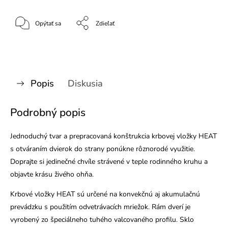
Opýtať sa
Zdieľať
Popis
Diskusia
Podrobný popis
Jednoduchý tvar a prepracovaná konštrukcia krbovej vložky HEAT
s otváraním dvierok do strany ponúkne rôznorodé využitie.
Doprajte si jedinečné chvíle strávené v teple rodinného kruhu a
objavte krásu živého ohňa.
Krbové vložky HEAT sú určené na konvekčnú aj akumulačnú
prevádzku s použitím odvetrávacích mriežok. Rám dverí je
vyrobený zo špeciálneho tuhého valcovaného profilu. Sklo