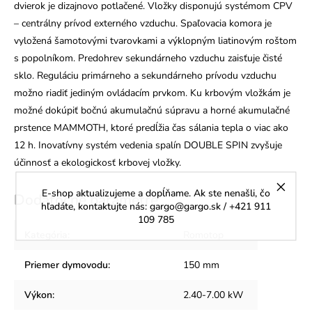
dvierok je dizajnovo potlačené. Vložky disponujú systémom CPV
– centrálny prívod externého vzduchu. Spaľovacia komora je
vyložená šamotovými tvarovkami a výklopným liatinovým roštom
s popolníkom. Predohrev sekundárneho vzduchu zaisťuje čisté
sklo. Reguláciu primárneho a sekundárneho prívodu vzduchu
možno riadiť jediným ovládacím prvkom. Ku krbovým vložkám je
možné dokúpiť bočnú akumulačnú súpravu a horné akumulačné
prstence MAMMOTH, ktoré predĺžia čas sálania tepla o viac ako
12 h. Inovatívny systém vedenia spalín DOUBLE SPIN zvyšuje
účinnosť a ekologickosť krbovej vložky.
E-shop aktualizujeme a dopĺňame. Ak ste nenašli, čo
Dodatočné parametre
hľadáte, kontaktujte nás: gargo@gargo.sk / +421 911
109 785
Kategória
:
Romotop
Priemer dymovodu
:
150 mm
Výkon
:
2.40-7.00 kW