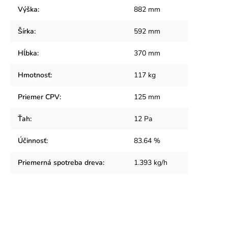
Výška
:
882 mm
Šírka
:
592 mm
Hĺbka
:
370 mm
Hmotnosť
:
117 kg
Priemer CPV
:
125 mm
Ťah
:
12 Pa
Účinnosť
:
83.64 %
Priemerná spotreba dreva
:
1.393 kg/h