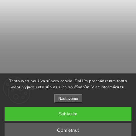
COOK KING
REGENCY Kanadské kachle
Tento web používa súbory cookie. Ďalším prechádzaním tohto
ROMOTOP Kachle a vložky
NAPOLEON grily
webu vyjadrujete súhlas s ich používaním. Viac informácií
tu
.
Nastavenie
Súhlasím
Copyright 2026
GARGO plus
. Všetky práva vyhradené.
Odmietnuť
Grafický návrh vytvořil a nakódoval
Shoptak.cz