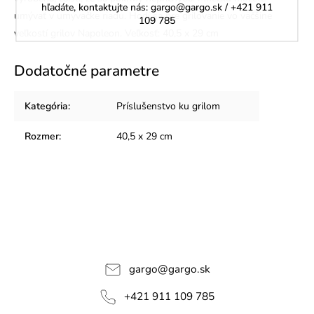
hľadáte, kontaktujte nás: gargo@gargo.sk / +421 911
umývať v umývačke riadu. Hodí sa pre grilovanie vo väčšine
109 785
veľkostí grilov Napoleon.
Veľkosť: 40,5 x 29 cm
Dodatočné parametre
Kategória
:
Príslušenstvo ku grilom
Rozmer
:
40,5 x 29 cm
gargo
@
gargo.sk
+421 911 109 785