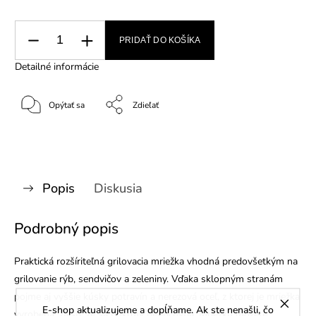
PRIDAŤ DO KOŠÍKA
Detailné informácie
Opýtať sa
Zdieľať
Popis
Diskusia
Podrobný popis
Praktická rozšíriteľná grilovacia mriežka vhodná predovšetkým na
grilovanie rýb, sendvičov a zeleniny. Vďaka sklopným stranám
pojme aj vyššie kúsky potravín a nerezová oceľ, z ktorej je mriežka
E-shop aktualizujeme a dopĺňame. Ak ste nenašli, čo
vyrobená, zaistí, že sa pokrmy neprichytia. Mriežku môžete