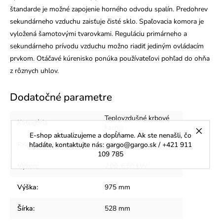
štandarde je možné zapojenie horného odvodu spalín. Predohrev
sekundárneho vzduchu zaisťuje čisté sklo. Spaľovacia komora je
vyložená šamotovými tvarovkami. Reguláciu primárneho a
sekundárneho prívodu vzduchu možno riadiť jediným ovládacím
prvkom. Otáčavé kúrenisko ponúka používateľovi pohľad do ohňa
z rôznych uhlov.
Dodatočné parametre
Teplovzdušné krbové
Kategória
:
kachle
E-shop aktualizujeme a dopĺňame. Ak ste nenašli, čo
Priemer dymovodu
hľadáte, kontaktujte nás: gargo@gargo.sk / +421 911
:
150 mm
109 785
Výkon
:
2.00-6.50 kW
Výška
:
975 mm
Šírka
:
528 mm