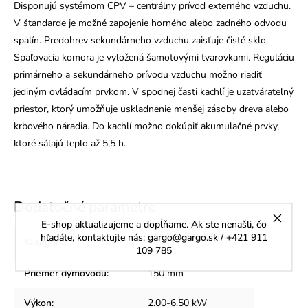
Disponujú systémom CPV – centrálny prívod externého vzduchu.
V štandarde je možné zapojenie horného alebo zadného odvodu
spalín. Predohrev sekundárneho vzduchu zaisťuje čisté sklo.
Spaľovacia komora je vyložená šamotovými tvarovkami. Reguláciu
primárneho a sekundárneho prívodu vzduchu možno riadiť
jediným ovládacím prvkom. V spodnej časti kachlí je uzatvárateľný
priestor, ktorý umožňuje uskladnenie menšej zásoby dreva alebo
krbového náradia. Do kachlí možno dokúpiť akumulačné prvky,
ktoré sálajú teplo až 5,5 h.
Dodatočné parametre
E-shop aktualizujeme a dopĺňame. Ak ste nenašli, čo
Akumulačné krbové
hľadáte, kontaktujte nás: gargo@gargo.sk / +421 911
Kategória
:
kachle
109 785
Priemer dymovodu
:
150 mm
Výkon
:
2.00-6.50 kW