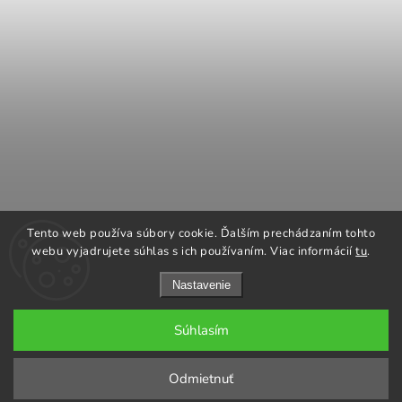
COOK KING
REGENCY Kanadské kachle
Tento web používa súbory cookie. Ďalším prechádzaním tohto
ROMOTOP Kachle a vložky
NAPOLEON grily
webu vyjadrujete súhlas s ich používaním. Viac informácií
tu
.
Nastavenie
Súhlasím
Copyright 2026
GARGO plus
. Všetky práva vyhradené.
Odmietnuť
Grafický návrh vytvořil a nakódoval
Shoptak.cz