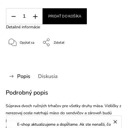
PRIDAŤ DO KOŠÍKA
Detailné informácie
Opýtať sa
Zdieľať
Popis
Diskusia
Podrobný popis
Súprava dvoch ručných trhačov pre všetky druhy mäsa. Vidličky z
nerezovej ocele natrhajú mäso do sendvičov a zároveň budú
praktickou pomôckou pri krájaní pečeného mäsa. Ergonomické
E-shop aktualizujeme a dopĺňame. Ak ste nenašli, čo
rukoväte zaistia pohodlné uchopenie a presnú prácu.