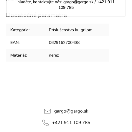
hľadáte, kontaktujte nás: gargo@gargo.sk / +421 911
109 785
Dodatočné parametre
Kategória
:
Príslušenstvo ku grilom
EAN
:
0629162700438
Materiál
:
nerez
gargo
@
gargo.sk
+421 911 109 785